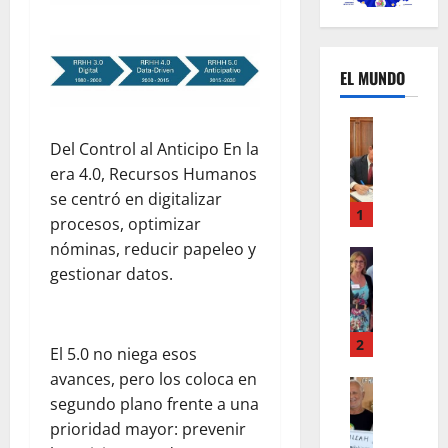
EL MUNDO
Mundo
U
Del Control al Anticipo En la
n
era 4.0, Recursos Humanos
m
se centró en digitalizar
e
1
procesos, optimizar
s
nóminas, reducir papeleo y
d
Mundo
gestionar datos.
I
e
n
c
s
a
t
m
2
El 5.0 no niega esos
a
b
avances, pero los coloca en
g
Autos
i
segundo plano frente a una
Mundo
r
o
F
prioridad mayor: prevenir
a
s