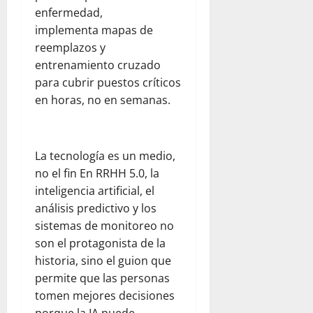
e
n
a
a
enfermedad,
n
r
l
d
l
e
implementa mapas de
e
a
e
p
n
reemplazos y
s
a
l
a
e
entrenamiento cruzado
d
y
d
r
l
para cubrir puestos críticos
e
u
e
a
d
en horas, no en semanas.
l
d
s
p
í
c
a
t
a
a
o
h
i
d
a
m
u
n
r
d
La tecnología es un medio,
e
m
o
e
í
no el fin En RRHH 5.0, la
d
a
:
s
a
inteligencia artificial, el
i
n
u
y
e
a
análisis predictivo y los
i
n
s
n
n
t
a
sistemas de monitoreo no
e
F
t
a
r
g
son el protagonista de la
l
e
r
e
u
o
historia, sino el guion que
:
i
f
r
r
permite que las personas
o
a
l
i
i
tomen mejores decisiones
b
a
e
d
d