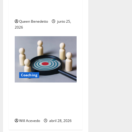
de tu vida todavía no ha
terminado
Queen Benedetto
junio 25,
2026
Coaching
El equipo perdedor no
alcanza resultados: la
mentira que destruye
organizaciones
Will Acevedo
abril 28, 2026