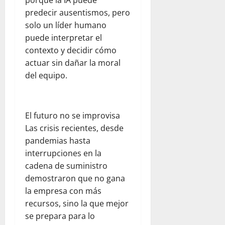
porque la IA puede
s
V
x
a
a
predecir ausentismos, pero
e
e
i
d
r
n
ó
solo un líder humano
p
agosto
v
e
n
puede interpretar el
a
5,
a
z
t
r
contexto y decidir cómo
2026
c
u
r
a
actuar sin dañar la moral
i
e
0
a
j
del equipo.
ó
l
s
ó
n
a
e
v
y
j
l
e
l
u
t
n
El futuro no se improvisa
a
n
e
e
Las crisis recientes, desde
e
t
r
s
pandemias hasta
m
o
r
interrupciones en la
p
c
e
agosto
cadena de suministro
a
o
m
5,
demostraron que no gana
t
n
o
2026
í
W
t
la empresa con más
0
a
o
o
recursos, sino la que mejor
r
e
se prepara para lo
l
n
julio