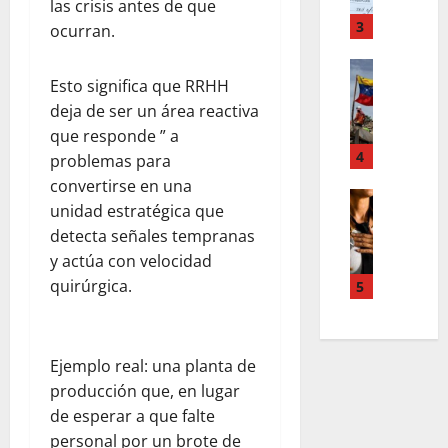
o
m
,
las crisis antes de que
r
T
3
n
ocurran.
d
e
u
d
Estilo de 
e
e
Esto significa que RRHH
e
L
n
v
H
a
deja de ser un área reactiva
A
a
i
c
c
que responde ” a
s
a
a
4
c
l
problemas para
l
l
o
e
convertirse en una
e
i
Entreten
u
y
unidad estratégica que
L
a
g
n
e
detecta señales tempranas
o
h
r
t
s
y actúa con velocidad
s
c
a
s
q
s
o
f
quirúrgica.
5
,
u
u
l
í
p
e
p
a
a
a
r
e
b
o
z
e
Ejemplo real: una planta de
r
o
s
m
d
producción que, en lugar
p
r
c
e
e
o
de esperar a que falte
a
u
n
f
d
e
r
personal por un brote de
t
i