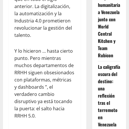
humanitaria
anterior. La digitalización,
a Venezuela
la automatización y la
junto con
Industria 4.0 prometieron
World
revolucionar la gestión del
Central
talento.
Kitchen y
Team
Y lo hicieron … hasta cierto
Rubicon
punto. Pero mientras
muchos departamentos de
La caligrafía
RRHH siguen obsesionados
oscura del
con plataformas, métricas
destino:
y dashboards ”, el
una
verdadero cambio
reflexión
disruptivo ya está tocando
tras el
la puerta: el salto hacia
terremoto
RRHH 5.0.
en
Venezuela