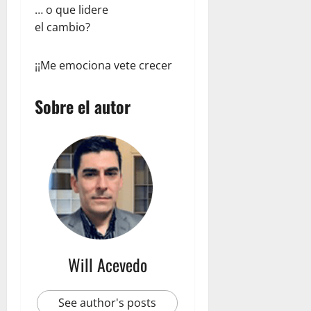
R
… o que lidere
u
el cambio?
b
i
¡¡Me emociona vete crecer
c
o
n
Sobre el autor
julio
23,
2026
Will Acevedo
See author's posts