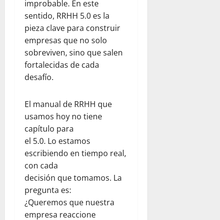
improbable. En este
d
V
22,
sentido, RRHH 5.0 es la
C
2026
e
pieza clave para construir
e
n
empresas que no solo
n
e
t
sobreviven, sino que salen
z
r
u
fortalecidas de cada
a
e
desafío.
l
l
K
a
El manual de RRHH que
i
usamos hoy no tiene
t
julio
c
capítulo para
22,
h
2026
el 5.0. Lo estamos
e
escribiendo en tiempo real,
n
con cada
y
decisión que tomamos. La
T
pregunta es:
e
¿Queremos que nuestra
a
m
empresa reaccione