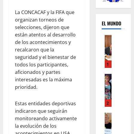
La CONCACAF y la FIFA que
organizan torneos de
EL MUNDO
selecciones, dijeron que
están atentos al desarrollo
Mundo
de los acontecimientos y
U
recalcaron que la
n
m
seguridad y el bienestar de
e
1
todos los participantes,
s
aficionados y partes
d
Mundo
interesadas es la máxima
I
e
prioridad.
n
c
s
a
t
m
2
Estas entidades deportivas
a
b
indicaron que seguirán
g
Autos
i
monitoreando activamente
Mundo
r
o
la evolución de los
F
a
s
acontecimientos en USA