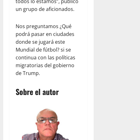
todos lo estamos”, publicó
d
V
22,
un grupo de aficionados.
C
2026
e
e
n
Nos preguntamos ¿Qué
n
e
t
z
podrá pasar en ciudades
r
u
donde se jugará este
a
e
Mundial de fútbol? si se
l
l
continua con las políticas
K
a
migratorias del gobierno
i
de Trump.
t
julio
c
22,
h
2026
Sobre el autor
e
n
y
T
e
a
m