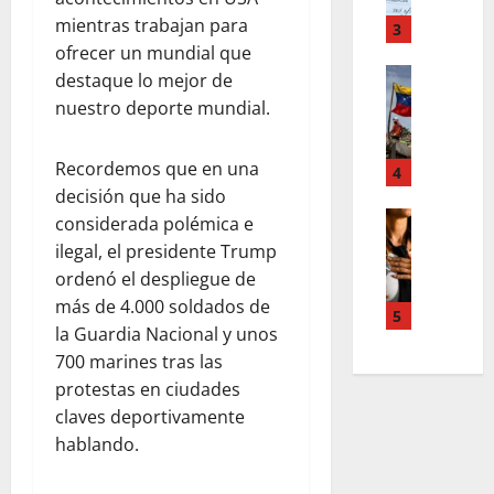
o
m
,
r
mientras trabajan para
T
3
n
d
e
ofrecer un mundial que
u
d
Estilo de 
e
e
destaque lo mejor de
e
L
n
v
nuestro deporte mundial.
H
a
A
a
i
c
c
s
a
Recordemos que en una
a
4
c
l
l
l
decisión que ha sido
o
e
e
i
Entreten
u
considerada polémica e
y
L
a
g
n
e
ilegal, el presidente Trump
o
h
r
t
s
ordenó el despliegue de
s
c
a
s
q
más de 4.000 soldados de
s
o
f
5
,
u
la Guardia Nacional y unos
u
l
í
p
e
p
700 marines tras las
a
a
a
r
e
b
o
protestas en ciudades
z
e
r
o
s
m
claves deportivamente
d
p
r
c
e
e
hablando.
o
a
u
n
f
d
e
r
t
i