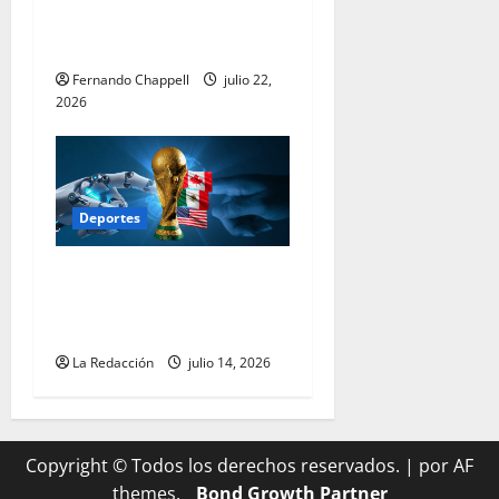
bicampeona en el Mundial
2026
Fernando Chappell
julio 22,
2026
Deportes
Inteligencia artificial: el
entrenador invisible del
Mundial 2026
La Redacción
julio 14, 2026
Copyright © Todos los derechos reservados.
|
por AF
themes.