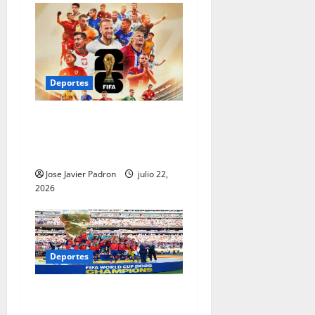
Deportes
Junio lleno de fútbol, julio
inmerso en certezas: el
balance del Mundial 2026
Jose Javier Padron
julio 22,
2026
Deportes
La gran final es española:
España se corona