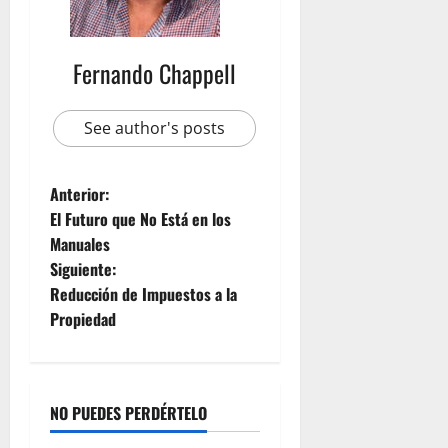
R
u
b
Fernando Chappell
i
c
o
See author's posts
n
julio
Anterior:
23,
El Futuro que No Está en los
2026
Manuales
0
Siguiente:
Reducción de Impuestos a la
Propiedad
NO PUEDES PERDÉRTELO