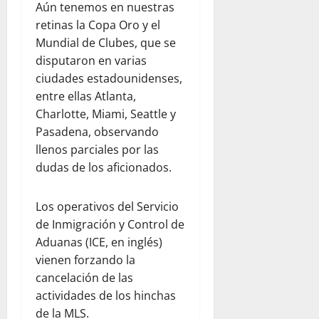
Aún tenemos en nuestras
e
n
a
a
n
r
l
retinas la Copa Oro y el
d
l
e
e
a
e
Mundial de Clubes, que se
p
n
s
a
l
a
disputaron en varias
e
d
y
d
r
l
ciudades estadounidenses,
e
u
e
a
d
entre ellas Atlanta,
l
d
s
p
í
Charlotte, Miami, Seattle y
c
a
t
a
a
Pasadena, observando
o
h
i
d
a
m
llenos parciales por las
u
n
r
d
e
m
o
dudas de los aficionados.
e
í
d
a
:
s
a
i
n
u
y
e
Los operativos del Servicio
a
i
n
s
n
de Inmigración y Control de
n
t
a
e
F
Aduanas (ICE, en inglés)
t
a
r
g
l
e
r
vienen forzando la
e
u
o
:
i
f
cancelación de las
r
r
o
a
l
i
actividades de los hinchas
i
b
a
e
d
d
de la MLS.