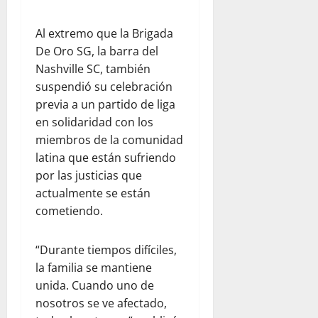
s
V
x
a
a
e
e
i
d
Al extremo que la Brigada
r
n
ó
p
agosto
v
e
n
De Oro SG, la barra del
a
5,
a
z
t
Nashville SC, también
r
2026
c
u
r
a
suspendió su celebración
i
e
0
a
j
previa a un partido de liga
ó
l
s
ó
en solidaridad con los
n
a
e
v
miembros de la comunidad
y
j
l
e
latina que están sufriendo
l
u
t
n
a
n
por las justicias que
e
e
e
t
r
actualmente se están
s
m
o
r
cometiendo.
p
c
e
agosto
a
o
m
5,
“Durante tiempos difíciles,
t
n
o
2026
la familia se mantiene
í
W
t
0
a
o
o
unida. Cuando uno de
r
e
nosotros se ve afectado,
l
n
julio