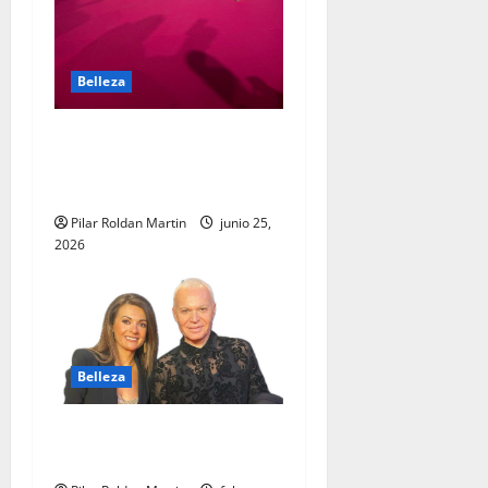
Belleza
La importancia de los
Premios Salón Look en
Madrid
Pilar Roldan Martin
junio 25,
2026
Belleza
LA BELLEZA Y LAS REDES
SOCIALES»