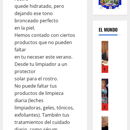
quede hidratado, pero
dejando ese tono
bronceado perfecto
en la piel.
EL MUNDO
Hemos contado con ciertos
productos que no pueden
Mundo
U
faltar
n
en tu neceser este verano.
m
Desde tu limpiador a un
e
1
protector
s
solar para el rostro.
d
Mundo
No puede faltar tus
I
e
productos de limpieza
n
c
s
a
diaria (leches
t
m
2
limpiadoras, geles, tónicos,
a
b
exfoliantes). También tus
g
Autos
i
tratamientos del cuidado
Mundo
r
o
diario, como sérum,