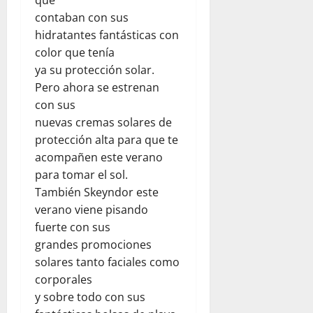
f
que
d
e
r
t
i
contaban con sus
e
n
a
a
n
hidratantes fantásticas con
r
l
d
l
e
color que tenía
e
a
e
p
n
ya su protección solar.
s
a
l
a
e
d
y
Pero ahora se estrenan
d
r
l
e
u
e
con sus
a
d
l
d
s
p
nuevas cremas solares de
í
c
a
t
a
a
protección alta para que te
o
h
i
d
a
acompañen este verano
m
u
n
r
d
para tomar el sol.
e
m
o
e
í
También Skeyndor este
d
a
:
s
a
i
verano viene pisando
n
u
y
e
a
i
n
fuerte con sus
s
n
n
t
a
e
grandes promociones
F
t
a
r
g
l
solares tanto faciales como
e
r
e
u
o
corporales
:
i
f
r
r
y sobre todo con sus
o
a
l
i
i