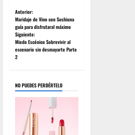
m
R
Anterior:
u
Maridaje de Vino con Sushiuna
b
guía para disfrutaral máximo
i
Siguiente:
c
Miedo Escénico Sobrevivir al
o
escenario sin desmayarte Parte
n
2
julio
23,
2026
NO PUEDES PERDÉRTELO