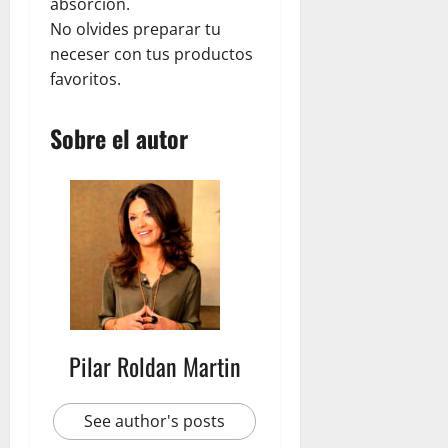
r
e
absorción.
l
n
julio
No olvides preparar tu
d
V
22,
neceser con tus productos
C
2026
e
favoritos.
e
n
n
e
t
Sobre el autor
z
r
u
a
e
l
l
K
a
i
t
julio
c
22,
h
2026
e
n
Pilar Roldan Martin
y
T
e
See author's posts
a