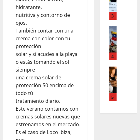
F
a
s
o
hidratante,
m
,
r
nutritiva y contorno de
T
3
n
d
e
ojos.
u
d
Estilo de 
e
e
También contar con una
e
L
n
v
crema con color con tu
H
a
A
a
protección
i
c
c
s
solar y si acudes a la playa
a
a
4
c
l
o estás tomando el sol
l
l
o
e
e
i
Entreten
siempre
u
y
L
a
g
n
una crema solar de
e
o
h
r
t
s
protección 50 encima de
s
c
a
s
q
todo tú
s
o
f
5
,
u
tratamiento diario.
u
l
í
p
e
Este verano contamos con
p
a
a
a
r
cremas solares nuevas que
e
b
o
z
e
r
o
s
estrenamos en el mercado.
m
d
p
r
c
Es el caso de Loco Ibiza,
e
e
o
a
u
n