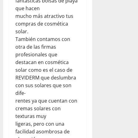
fantásticas bolsas de playa
b
a
e
d
d
que hacen
s
V
x
a
a
e
e
i
mucho más atractivo tus
d
r
n
ó
compras de cosmética
p
agosto
v
e
n
a
solar.
5,
a
z
t
r
2026
También contamos con
c
u
r
a
otra de las firmas
i
e
0
a
j
profesionales que
ó
l
s
ó
destacan en cosmética
n
a
e
v
y
j
solar como es el caso de
l
e
l
u
t
REVIDERM que deslumbra
n
a
n
e
e
con sus solares que son
e
t
r
s
dife-
m
o
r
rentes ya que cuentan con
p
c
e
agosto
cremas solares con
a
o
m
5,
texturas muy
t
n
o
2026
í
ligeras, pero con una
W
t
0
a
o
o
facilidad asombrosa de