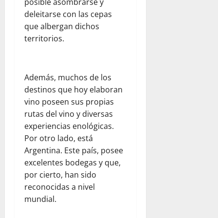
posible asombrarse y
b
a
e
d
d
s
V
deleitarse con las cepas
x
a
a
e
e
i
que albergan dichos
d
r
n
ó
p
territorios.
agosto
v
e
n
a
5,
a
z
t
r
2026
c
u
r
a
Además, muchos de los
i
e
0
a
j
ó
l
s
destinos que hoy elaboran
ó
n
a
e
vino poseen sus propias
v
y
j
l
e
rutas del vino y diversas
l
u
t
n
experiencias enológicas.
a
n
e
e
Por otro lado, está
e
t
r
s
Argentina. Este país, posee
m
o
r
excelentes bodegas y que,
p
c
e
agosto
a
o
por cierto, han sido
m
5,
t
n
o
reconocidas a nivel
2026
í
W
t
mundial.
0
a
o
o