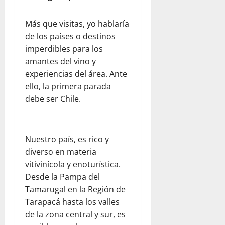
f
d
e
r
t
i
e
n
a
a
n
Más que visitas, yo hablaría
r
l
d
l
e
de los países o destinos
e
a
e
p
n
imperdibles para los
s
a
l
a
e
amantes del vino y
d
y
d
r
l
e
u
experiencias del área. Ante
e
a
d
l
d
s
ello, la primera parada
p
í
c
a
t
a
debe ser Chile.
a
o
h
i
d
a
m
u
n
r
d
e
m
o
e
í
Nuestro país, es rico y
d
a
:
s
a
i
n
u
diverso en materia
y
e
a
i
n
vitivinícola y enoturística.
s
n
n
t
a
e
F
Desde la Pampa del
t
a
r
g
l
Tamarugal en la Región de
e
r
e
u
o
Tarapacá hasta los valles
:
i
f
r
r
de la zona central y sur, es
o
a
l
i
i