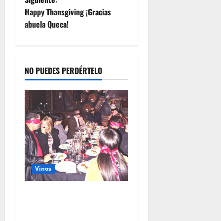
Happy Thansgiving ¡Gracias
abuela Queca!
NO PUEDES PERDÉRTELO
Vinos
Cenas clandestinas: el
placer de descubrir lo
inesperado