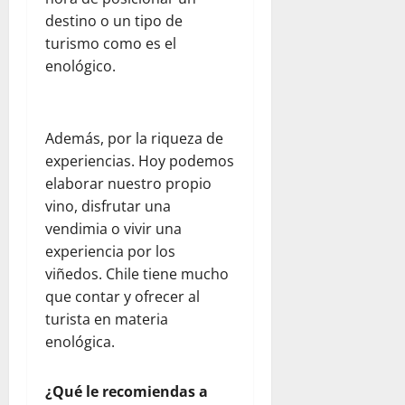
m
destino o un tipo de
R
turismo como es el
u
enológico.
b
i
c
o
Además, por la riqueza de
n
experiencias. Hoy podemos
elaborar nuestro propio
julio
vino, disfrutar una
23,
vendimia o vivir una
2026
experiencia por los
0
viñedos. Chile tiene mucho
que contar y ofrecer al
turista en materia
enológica.
¿Qué le recomiendas a