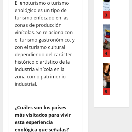
F
a
s
El enoturismo o turismo
o
m
,
enológico es un tipo de
r
T
3
n
turismo enfocado en las
d
e
u
zonas de producción
d
Estilo de 
e
e
vinícolas. Se relaciona con
e
L
n
v
H
a
el turismo gastronómico, y
A
a
i
c
c
con el turismo cultural
s
a
a
4
c
l
dependiendo del carácter
l
l
o
e
histórico o artístico de la
e
i
Entreten
u
y
industria vinícola en la
L
a
g
n
e
zona como patrimonio
o
h
r
t
s
industrial.
s
c
a
s
q
s
o
f
5
,
u
u
l
í
p
e
p
a
a
a
r
¿Cuáles son los países
e
b
o
z
e
más visitados para vivir
r
o
s
m
d
esta experiencia
p
r
c
e
e
o
enológica que señalas?
a
u
n