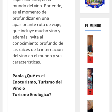
mundo del vino. Por ende,
es el momento de
profundizar en una
apasionante ruta de viaje,
EL MUNDO
que incluye mucho vino y
además invita al
Mundo
U
conocimiento profundo de
n
las raíces de la internación
m
del vino en el mundo y sus
e
1
características.
s
d
Mundo
I
e
Paola ¿Qué es el
n
c
Enoturismo, Turismo del
s
a
Vino o
t
m
2
Turismo Enológico?
a
b
g
Autos
i
Mundo
r
o