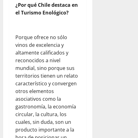
r
e
¿Por qué Chile destaca en
l
n
julio
el Turismo Enológico?
d
V
22,
C
2026
e
e
n
n
e
Porque ofrece no sólo
t
z
vinos de excelencia y
r
u
altamente calificados y
a
e
reconocidos a nivel
l
l
K
a
mundial, sino porque sus
i
territorios tienen un relato
t
julio
característico y convergen
c
22,
otros elementos
h
2026
asociativos como la
e
gastronomía, la economía
n
circular, la cultura, los
y
T
cuales, sin duda, son un
e
producto importante a la
a
hora de posicionar un