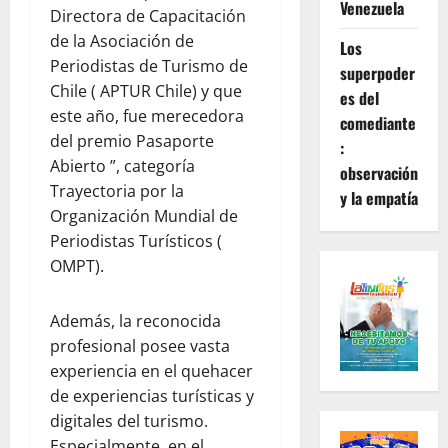
Venezuela
Directora de Capacitación
de la Asociación de
Los
Periodistas de Turismo de
superpoder
Chile ( APTUR Chile) y que
es del
este año, fue merecedora
comediante
del premio Pasaporte
:
Abierto ”, categoría
observación
Trayectoria por la
y la empatía
Organización Mundial de
Periodistas Turísticos (
OMPT).
Además, la reconocida
profesional posee vasta
experiencia en el quehacer
de experiencias turísticas y
digitales del turismo.
Especialmente, en el