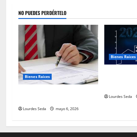
NO PUEDES PERDÉRTELO
Bienes Raices
2026 el año de
Bienes Raices
nuevas expecta
mercado inmob
TRADUCCIONES DE CONTRATOS AL
Lourdes Seda
ESPAÑOL
Lourdes Seda
mayo 6, 2026