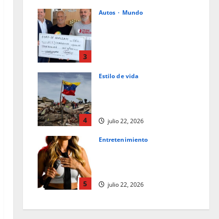
Autos
Mundo
Ford de Hialeah colabora en la
ayuda humanitaria a
Venezuela junto con World
Central Kitchen y Team
3
Rubicon
Estilo de vida
julio 23, 2026
0
La caligrafía oscura del
destino: una reflexión tras el
terremoto en Venezuela
4
julio 22, 2026
Entretenimiento
Los superpoderes del
comediante: observación y la
empatía
5
julio 22, 2026