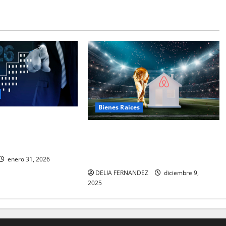
Bienes Raices
l reequilibrio con
tivas para el
El Acuerdo FIFA-Airbnb para el
iliario
Mundial 2026 será un gol para el
mercadoInmobiliario de Miami
enero 31, 2026
DELIA FERNANDEZ
diciembre 9,
2025