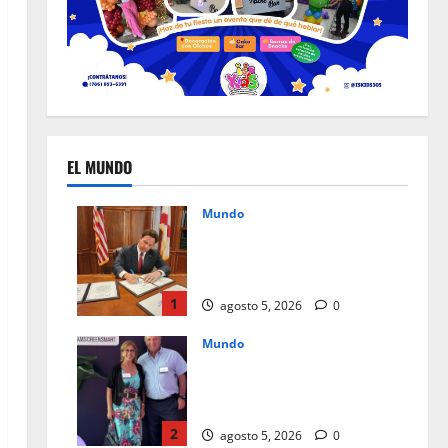
EL MUNDO
Mundo
Un mes de cambios, nuevas
leyes que redefinen el día a
día en Florida
1
agosto 5, 2026
0
Mundo
Instagram Teen Accounts, paz
mental para padres y
seguridad para jóvenes
2
agosto 5, 2026
0