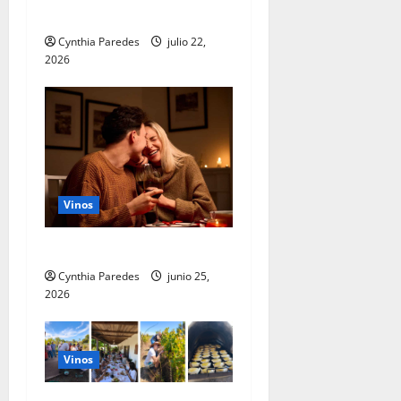
m
inesperado
R
Cynthia Paredes
julio 22,
u
2026
b
i
c
o
n
julio
Vinos
23,
2026
El vino, el nuevo Tinder
Cynthia Paredes
junio 25,
2026
Vinos