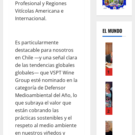
Profesional y Regiones
Vitícolas Americana e
Internacional.
EL MUNDO
Es particularmente
Mundo
destacable para nosotros
U
en Chile —y una señal clara
n
m
de las tendencias globales
e
1
globales— que VSPT Wine
s
Group esté nominado en la
d
Mundo
categoría de Defensor
I
e
Medioambiental del Año, lo
n
c
que subraya el valor que
s
a
están cobrando las
t
m
2
a
b
prácticas sostenibles y el
g
Autos
i
respeto al medio ambiente
Mundo
r
o
en nuestros viñedos y