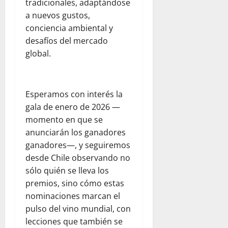
f
tradicionales, adaptándose
d
e
r
t
i
a nuevos gustos,
e
n
a
a
n
conciencia ambiental y
r
l
d
l
e
desafíos del mercado
e
a
e
p
n
s
a
l
global.
a
e
d
y
d
r
l
e
u
e
a
d
l
d
s
p
í
Esperamos con interés la
c
a
t
a
a
gala de enero de 2026 —
o
h
i
d
a
m
momento en que se
u
n
r
d
e
m
o
anunciarán los ganadores
e
í
d
a
:
s
ganadores—, y seguiremos
a
i
n
u
y
e
desde Chile observando no
a
i
n
s
n
sólo quién se lleva los
n
t
a
e
F
premios, sino cómo estas
t
a
r
g
l
nominaciones marcan el
e
r
e
u
o
pulso del vino mundial, con
:
i
f
r
r
o
a
l
lecciones que también se
i
i