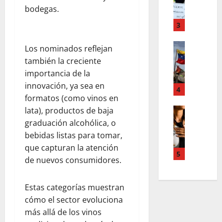
F
a
s
bodegas.
o
m
,
r
T
3
n
d
e
u
d
Estilo de 
e
e
Los nominados reflejan
e
L
n
v
también la creciente
H
a
A
a
importancia de la
i
c
c
s
innovación, ya sea en
a
a
4
c
l
formatos (como vinos en
l
l
o
e
e
i
lata), productos de baja
Entreten
u
y
L
a
g
graduación alcohólica, o
n
e
o
h
r
t
s
bebidas listas para tomar,
s
c
a
s
q
que capturan la atención
s
o
f
5
,
u
de nuevos consumidores.
u
l
í
p
e
p
a
a
a
r
e
b
o
Estas categorías muestran
z
e
r
o
s
m
cómo el sector evoluciona
d
p
r
c
e
e
más allá de los vinos
o
a
u
n