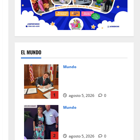
EL MUNDO
Mundo
Un mes de cambios, nuevas
leyes que redefinen el día a
día en Florida
1
agosto 5, 2026
0
Mundo
Instagram Teen Accounts, paz
mental para padres y
seguridad para jóvenes
2
agosto 5, 2026
0