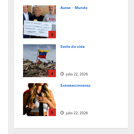
Autos
Mundo
Ford de Hialeah colabora en la
ayuda humanitaria a
Venezuela junto con World
Central Kitchen y Team
3
Rubicon
Estilo de vida
julio 23, 2026
La caligrafía oscura del
destino: una reflexión tras el
terremoto en Venezuela
4
julio 22, 2026
Entretenimiento
Los superpoderes del
comediante: observación y la
empatía
5
julio 22, 2026