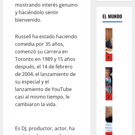
mostrando interés genuino
y haciéndolo sentir
EL MUNDO
bienvenido.
Mundo
Russell ha estado haciendo
U
n
comedia por 35 años,
m
comenzó su carrera en
e
1
Toronto en 1989 y 15 años
s
después, el 14 de febrero
d
Mundo
de 2004, el lanzamiento de
I
e
su especial y el
n
c
lanzamiento de YouTube
s
a
t
m
casi al mismo tiempo, le
2
a
b
cambiaron la vida.
g
Autos
i
Mundo
r
o
F
a
s
o
Es DJ, productor, actor, ha
m
,
r