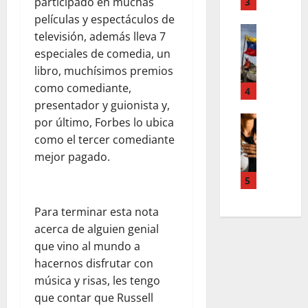
T
participado en muchas
3
n
d
e
u
películas y espectáculos de
d
Estilo de 
e
e
televisión, además lleva 7
e
L
n
v
especiales de comedia, un
H
a
A
a
libro, muchísimos premios
i
c
c
s
como comediante,
a
a
4
c
l
l
l
presentador y guionista y,
o
e
e
i
Entreten
por último, Forbes lo ubica
u
y
L
a
g
n
e
como el tercer comediante
o
h
r
t
s
mejor pagado.
s
c
a
s
q
s
o
f
5
,
u
u
l
í
p
e
p
a
a
Para terminar esta nota
a
r
e
b
o
z
acerca de alguien genial
e
r
o
s
m
d
que vino al mundo a
p
r
c
e
e
hacernos disfrutar con
o
a
u
n
f
música y risas, les tengo
d
e
r
t
i
que contar que Russell
e
n
a
a
n