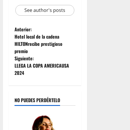
C
2026
e
See author's posts
e
n
n
e
t
z
Anterior:
r
u
Hotel local de la cadena
a
e
l
l
HILTONrecibe prestigioso
K
a
premio
i
Siguiente:
t
julio
LLEGA LA COPA AMERICAUSA
c
22,
2024
h
2026
e
n
y
NO PUEDES PERDÉRTELO
T
e
a
m
R