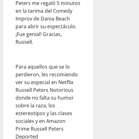
Peters me regaló 5 minutos
r
l
d
l
e
e
a
e
en la tarima del Comedy
p
n
s
a
l
Improv de Dania Beach
a
e
d
y
d
r
l
para abrir su espectáculo.
e
u
e
a
d
¡Fue genial! Gracias,
l
d
s
p
í
Russell.
c
a
t
a
a
o
h
i
d
a
m
u
n
r
d
e
m
o
e
Para aquellos que se lo
í
d
a
:
s
a
perdieron, les recomiendo
i
n
u
y
e
ver su especial en Netflix
a
i
n
s
n
Russell Peters Notorious
n
t
a
e
F
donde no falta su humor
t
a
r
g
l
sobre la raza, los
e
r
e
u
o
:
i
f
estereotipos y las clases
r
r
o
a
l
sociales y en Amazon
i
i
b
a
e
d
d
Prime Russell Peters
s
V
x
a
a
Deported