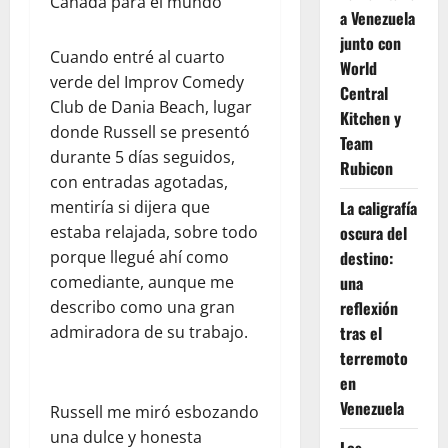
Canadá para el mundo
a Venezuela
junto con
Cuando entré al cuarto
World
verde del Improv Comedy
Central
Club de Dania Beach, lugar
Kitchen y
donde Russell se presentó
Team
durante 5 días seguidos,
Rubicon
con entradas agotadas,
mentiría si dijera que
La caligrafía
estaba relajada, sobre todo
oscura del
porque llegué ahí como
destino:
comediante, aunque me
una
describo como una gran
reflexión
admiradora de su trabajo.
tras el
terremoto
en
Venezuela
Russell me miró esbozando
una dulce y honesta