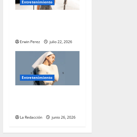
Entretenimiento
La cantautora brasileña Héli
presenta su nuevo tema, “El
grito”
Erwin Perez
julio 22, 2026
Entretenimiento
Rosalía ilumina el 2026 con
su Lux Tour y una poderosa
alianza cubana
La Redacción
junio 26, 2026