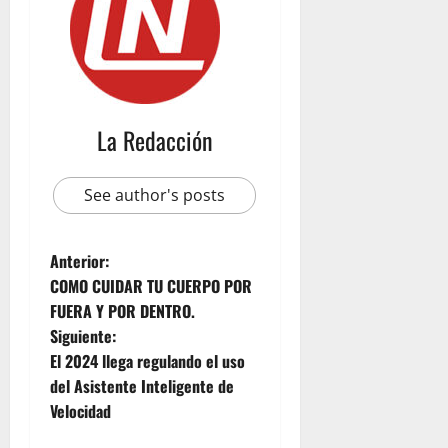
m
R
u
b
i
c
La Redacción
o
n
See author's posts
julio
23,
2026
Anterior:
COMO CUIDAR TU CUERPO POR
FUERA Y POR DENTRO.
Siguiente:
El 2024 llega regulando el uso
del Asistente Inteligente de
Velocidad