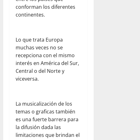
f
d
e
r
t
i
conforman los diferentes
e
n
a
a
n
continentes.
r
l
d
l
e
e
a
e
p
n
s
a
l
a
e
d
y
d
Lo que trata Europa
r
l
e
u
e
a
muchas veces no se
d
l
d
s
p
í
recepciona con el mismo
c
a
t
a
a
interés en América del Sur,
o
h
i
d
a
Central o del Norte y
m
u
n
r
d
viceversa.
e
m
o
e
í
d
a
:
s
a
i
n
u
y
e
a
i
n
s
n
La musicalización de los
n
t
a
e
F
temas o graficas también
t
a
r
g
l
es una fuerte barrera para
e
r
e
u
o
la difusión dada las
:
i
f
r
r
o
limitaciones que brindan el
a
l
i
i