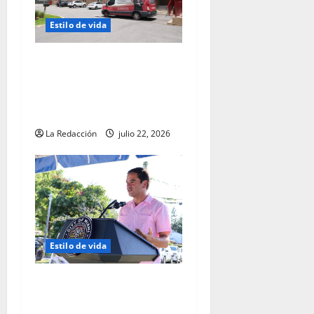
Estilo de vida
La insuficiencia venosa: la
enfermedad cardiovascular
menos diagnosticada, según
el Dr. Francisco Diéguez
La Redacción
julio 22, 2026
Estilo de vida
El Comisionado Ralph
“Rafael” Rosado celebra un