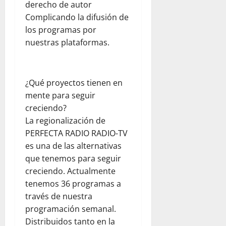
b
a
e
derecho de autor
d
d
s
V
x
a
Complicando la difusión de
a
e
e
i
d
los programas por
r
n
ó
p
nuestras plataformas.
agosto
v
e
n
a
5,
a
z
t
r
2026
c
u
r
a
i
e
0
a
¿Qué proyectos tienen en
j
ó
l
s
ó
mente para seguir
n
a
e
v
creciendo?
y
j
l
e
La regionalización de
l
u
t
n
PERFECTA RADIO RADIO-TV
a
n
e
e
es una de las alternativas
e
t
r
s
m
que tenemos para seguir
o
r
p
c
e
creciendo. Actualmente
agosto
a
o
m
tenemos 36 programas a
5,
t
n
o
2026
través de nuestra
í
W
t
programación semanal.
0
a
o
o
Distribuidos tanto en la