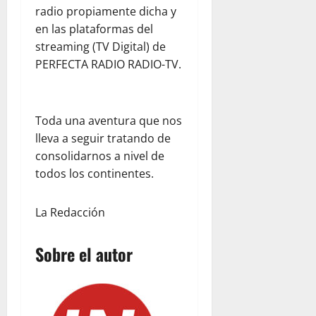
r
e
radio propiamente dicha y
l
n
julio
en las plataformas del
d
V
22,
C
2026
e
streaming (TV Digital) de
e
n
PERFECTA RADIO RADIO-TV.
n
e
t
z
r
u
Toda una aventura que nos
a
e
lleva a seguir tratando de
l
l
K
a
consolidarnos a nivel de
i
todos los continentes.
t
julio
c
22,
La Redacción
h
2026
e
n
Sobre el autor
y
T
e
a