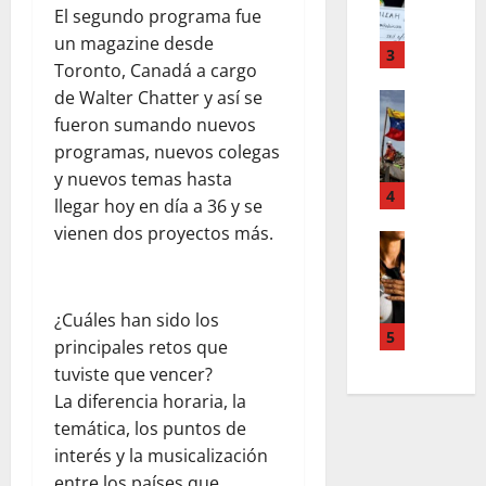
F
a
s
El segundo programa fue
o
m
,
un magazine desde
r
T
3
n
Toronto, Canadá a cargo
d
e
u
d
de Walter Chatter y así se
Estilo de 
e
e
e
L
fueron sumando nuevos
n
v
H
a
A
a
programas, nuevos colegas
i
c
c
s
y nuevos temas hasta
a
a
4
c
l
llegar hoy en día a 36 y se
l
l
o
e
vienen dos proyectos más.
e
i
Entreten
u
y
L
a
g
n
e
o
h
r
t
s
s
c
a
s
q
¿Cuáles han sido los
s
o
f
5
,
u
principales retos que
u
l
í
p
e
tuviste que vencer?
p
a
a
a
r
La diferencia horaria, la
e
b
o
z
e
temática, los puntos de
r
o
s
m
d
p
r
c
interés y la musicalización
e
e
o
a
u
entre los países que
n