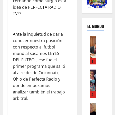
Fernando como surgió esta
idea de PERFECTA RADIO
TV??
EL MUNDO
Ante la inquietud de dar a
Mundo
conocer nuestra posición
U
con respecto al futbol
n
mundial sacamos LEYES
m
DEL FUTBOL, ese fue el
e
1
s
primer programa que salió
d
Mundo
al aire desde Cincinnati,
I
e
Ohio de Perfecta Radio y
n
c
donde empezamos
s
a
analizar también el trabajo
t
m
2
arbitral.
a
b
g
Autos
i
Mundo
r
o