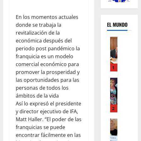
En los momentos actuales
EL MUNDO
donde se trabaja la
revitalización de la
Mundo
económica después del
U
periodo post pandémico la
n
franquicia es un modelo
m
comercial económico para
e
1
promover la prosperidad y
s
las oportunidades para las
d
Mundo
I
e
personas de todos los
n
c
ámbitos de la vida
s
a
Así lo expresó el presidente
t
m
2
y director ejecutivo de IFA,
a
b
Matt Haller. “El poder de las
g
Autos
i
franquicias se puede
Mundo
r
o
F
encontrar fácilmente en las
a
s