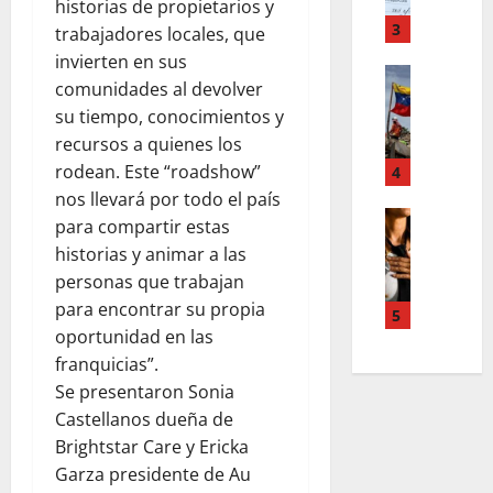
o
m
historias de propietarios y
,
r
T
3
n
trabajadores locales, que
d
e
u
invierten en sus
d
Estilo de 
e
e
comunidades al devolver
e
L
n
v
su tiempo, conocimientos y
H
a
A
a
recursos a quienes los
i
c
c
s
a
a
rodean. Este “roadshow”
4
c
l
l
l
o
nos llevará por todo el país
e
e
i
Entreten
u
y
para compartir estas
L
a
g
n
e
historias y animar a las
o
h
r
t
s
personas que trabajan
s
c
a
s
q
para encontrar su propia
s
o
f
5
,
u
oportunidad en las
u
l
í
p
e
p
a
a
franquicias”.
a
r
e
b
o
Se presentaron Sonia
z
e
r
o
s
m
d
Castellanos dueña de
p
r
c
e
e
Brightstar Care y Ericka
o
a
u
n
f
Garza presidente de Au
d
e
r
t
i