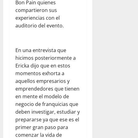
Bon Pain quienes
e
n
a
a
n
compartieron sus
r
l
d
l
e
e
a
experiencias con el
e
p
n
s
a
l
auditorio del evento.
a
e
d
y
d
r
l
e
u
e
a
d
l
d
s
p
í
En una entrevista que
c
a
t
a
a
hicimos posteriormente a
o
h
i
d
a
m
u
n
Ericka dijo que en estos
r
d
e
m
o
momentos exhorta a
e
í
d
a
:
s
a
aquellos empresarios y
i
n
u
y
e
emprendedores que tienen
a
i
n
s
n
en mente el modelo de
n
t
a
e
F
negocio de franquicias que
t
a
r
g
l
deben investigar, estudiar y
e
r
e
u
o
:
i
prepararse ya que ese es el
f
r
r
o
a
l
primer gran paso para
i
i
b
a
e
d
comenzar la vida de
d