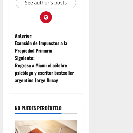
See author's posts
d
V
22,
C
2026
e
e
n
n
e
t
z
Anterior:
r
u
Exención de Impuestos a la
a
e
Propiedad Primaria
l
l
Siguiente:
K
a
i
Regresa a Miami el célebre
t
psicólogo y escritor bestseller
julio
c
22,
argentino Jorge Bucay
h
2026
e
n
y
NO PUEDES PERDÉRTELO
T
e
a
m