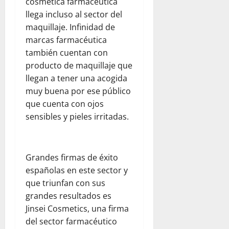
cosmética farmacéutica
s
V
x
a
a
e
e
i
llega incluso al sector del
d
r
n
ó
maquillaje. Infinidad de
p
agosto
v
e
n
a
marcas farmacéutica
5,
a
z
t
r
2026
también cuentan con
c
u
r
a
producto de maquillaje que
i
e
0
a
j
llegan a tener una acogida
ó
l
s
ó
muy buena por ese público
n
a
e
v
y
j
que cuenta con ojos
l
e
l
u
t
sensibles y pieles irritadas.
n
a
n
e
e
e
t
r
s
m
o
r
Grandes firmas de éxito
p
c
e
agosto
españolas en este sector y
a
o
m
5,
t
n
o
que triunfan con sus
2026
í
W
t
grandes resultados es
0
a
o
o
Jinsei Cosmetics, una firma
r
e
del sector farmacéutico
l
n
julio