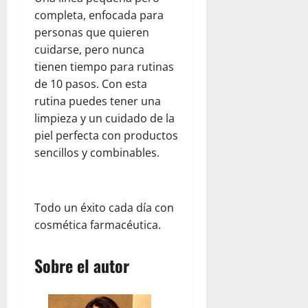
R
completa, enfocada para
u
personas que quieren
b
cuidarse, pero nunca
i
tienen tiempo para rutinas
c
o
de 10 pasos. Con esta
n
rutina puedes tener una
limpieza y un cuidado de la
julio
piel perfecta con productos
23,
sencillos y combinables.
2026
Todo un éxito cada día con
cosmética farmacéutica.
Sobre el autor