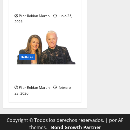
Premios Salón Look en
Madrid
Pilar Roldan Martin
junio 25,
2026
Belleza
LA BELLEZA Y LAS REDES
SOCIALES»
Pilar Roldan Martin
febrero
23, 2026
Copyright © Todos los derechos reservados.
|
por AF
themes.