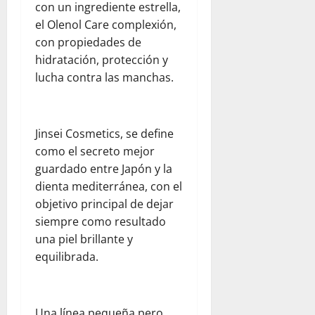
con un ingrediente estrella,
d
V
22,
el Olenol Care complexión,
C
2026
e
con propiedades de
e
n
n
hidratación, protección y
e
t
z
lucha contra las manchas.
r
u
a
e
l
l
Jinsei Cosmetics, se define
K
a
como el secreto mejor
i
t
guardado entre Japón y la
julio
c
22,
dienta mediterránea, con el
h
2026
objetivo principal de dejar
e
siempre como resultado
n
una piel brillante y
y
equilibrada.
T
e
a
m
Una línea pequeña pero