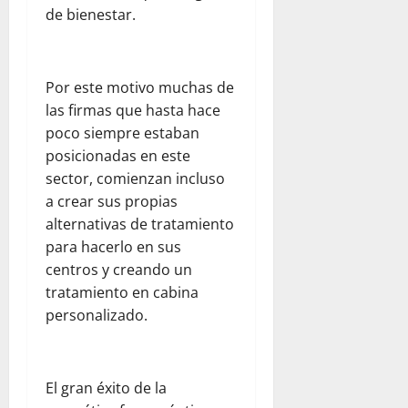
e
n
a
de bienestar.
a
n
r
l
d
l
e
e
a
e
p
n
s
a
l
a
e
Por este motivo muchas de
d
y
d
r
l
las firmas que hasta hace
e
u
e
a
d
l
d
s
poco siempre estaban
p
í
c
a
t
posicionadas en este
a
a
o
h
i
d
a
sector, comienzan incluso
m
u
n
r
d
a crear sus propias
e
m
o
e
í
alternativas de tratamiento
d
a
:
s
a
para hacerlo en sus
i
n
u
y
e
centros y creando un
a
i
n
s
n
n
t
tratamiento en cabina
a
e
F
t
a
r
personalizado.
g
l
e
r
e
u
o
:
i
f
r
r
o
a
l
i
i
El gran éxito de la
b
a
e
d
d