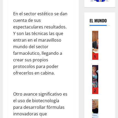
En el sector estético se dan
EL MUNDO
cuenta de sus
espectaculares resultados.
Mundo
Y son las técnicas las que
U
entran en el maravilloso
n
mundo del sector
m
farmacéutico, llegando a
e
1
crear sus propios
s
protocolos para poder
d
Mundo
I
ofrecerlos en cabina.
e
n
c
s
a
t
m
2
Otro avance significativo es
a
b
el uso de biotecnología
g
Autos
i
Mundo
para desarrollar fórmulas
r
o
F
a
s
innovadoras que