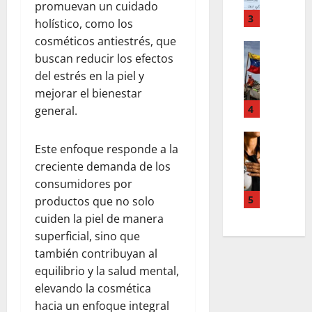
o
m
,
promuevan un cuidado
r
T
3
n
holístico, como los
d
e
u
cosméticos antiestrés, que
d
Estilo de 
e
e
buscan reducir los efectos
e
L
n
v
H
del estrés en la piel y
a
A
a
i
c
mejorar el bienestar
c
s
a
a
4
c
general.
l
l
l
o
e
e
i
Entreten
u
y
Este enfoque responde a la
L
a
g
n
e
creciente demanda de los
o
h
r
t
s
s
c
a
consumidores por
s
q
s
o
f
5
productos que no solo
,
u
u
l
í
p
e
cuiden la piel de manera
p
a
a
a
r
superficial, sino que
e
b
o
z
e
también contribuyan al
r
o
s
m
d
equilibrio y la salud mental,
p
r
c
e
e
elevando la cosmética
o
a
u
n
f
d
e
hacia un enfoque integral
r
t
i