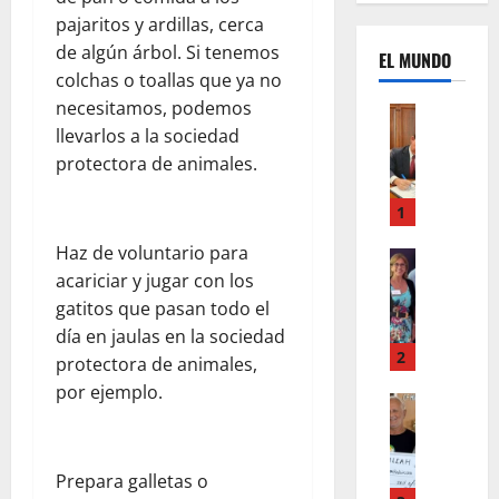
pajaritos y ardillas, cerca
de algún árbol. Si tenemos
EL MUNDO
colchas o toallas que ya no
necesitamos, podemos
Mundo
U
llevarlos a la sociedad
n
protectora de animales.
m
e
1
s
Haz de voluntario para
d
Mundo
I
acariciar y jugar con los
e
n
c
gatitos que pasan todo el
s
a
día en jaulas en la sociedad
t
m
2
protectora de animales,
a
b
por ejemplo.
g
Autos
i
Mundo
r
o
F
a
s
o
m
,
Prepara galletas o
r