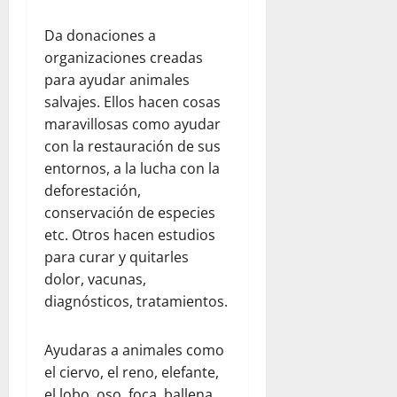
C
2026
e
e
n
Da donaciones a
n
e
organizaciones creadas
t
z
para ayudar animales
r
u
salvajes. Ellos hacen cosas
a
e
maravillosas como ayudar
l
l
con la restauración de sus
K
a
entornos, a la lucha con la
i
t
deforestación,
julio
c
conservación de especies
22,
h
2026
etc. Otros hacen estudios
e
para curar y quitarles
n
dolor, vacunas,
y
diagnósticos, tratamientos.
T
e
a
Ayudaras a animales como
m
el ciervo, el reno, elefante,
R
el lobo, oso, foca, ballena,