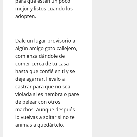
e
e
para que estén un poco
i
d
r
n
ó
mejor y listos cuando los
p
agosto
v
e
n
a
adopten.
5,
a
z
t
r
2026
c
u
r
a
i
e
0
a
j
Dale un lugar provisorio a
ó
l
s
ó
n
a
e
algún amigo gato callejero,
v
y
j
l
comienza dándole de
e
l
u
t
n
comer cerca de tu casa
a
n
e
e
hasta que confié en ti y se
e
t
r
s
deje agarrar, llévalo a
m
o
r
castrar para que no sea
p
c
e
agosto
violada si es hembra o pare
a
o
m
5,
t
n
de pelear con otros
o
2026
í
W
t
machos. Aunque después
0
a
o
o
lo vuelvas a soltar si no te
r
e
animas a quedártelo.
l
n
julio
d
V
22,