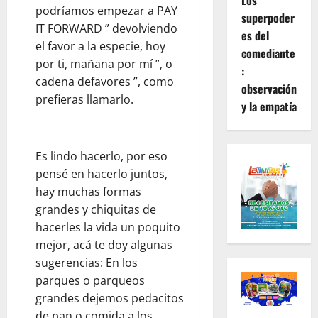
Los
podríamos empezar a PAY
superpoder
IT FORWARD ” devolviendo
es del
el favor a la especie, hoy
comediante
por ti, mañana por mí ”, o
:
cadena defavores ”, como
observación
prefieras llamarlo.
y la empatía
Es lindo hacerlo, por eso
pensé en hacerlo juntos,
hay muchas formas
grandes y chiquitas de
hacerles la vida un poquito
mejor, acá te doy algunas
sugerencias: En los
parques o parqueos
grandes dejemos pedacitos
de pan o comida a los