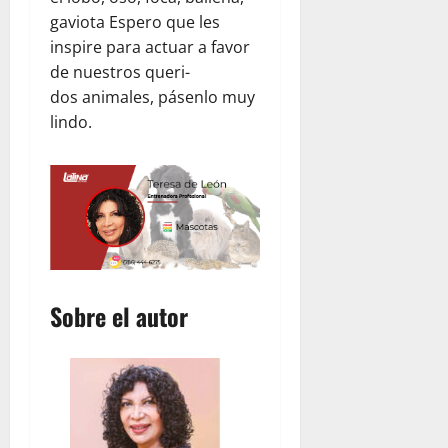
u
gaviota Espero que les
b
inspire para actuar a favor
i
de nuestros queri-
c
o
dos animales, pásenlo muy
n
lindo.
julio
23,
2026
Sobre el autor