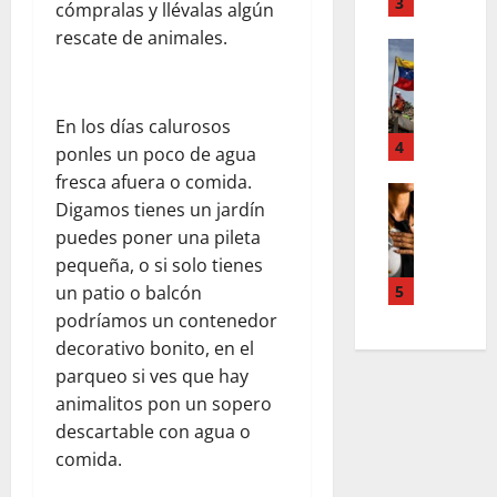
T
3
n
cómpralas y llévalas algún
d
e
u
rescate de animales.
d
Estilo de 
e
e
e
L
n
v
H
a
A
a
i
c
c
s
En los días calurosos
a
a
4
c
l
ponles un poco de agua
l
l
o
e
fresca afuera o comida.
e
i
Entreten
u
y
Digamos tienes un jardín
L
a
g
n
e
puedes poner una pileta
o
h
r
t
s
s
c
pequeña, o si solo tienes
a
s
q
s
o
f
5
un patio o balcón
,
u
u
l
í
p
podríamos un contenedor
e
p
a
a
a
r
decorativo bonito, en el
e
b
o
z
e
parqueo si ves que hay
r
o
s
m
d
animalitos pon un sopero
p
r
c
e
e
descartable con agua o
o
a
u
n
f
d
comida.
e
r
t
i
e
n
a
a
n