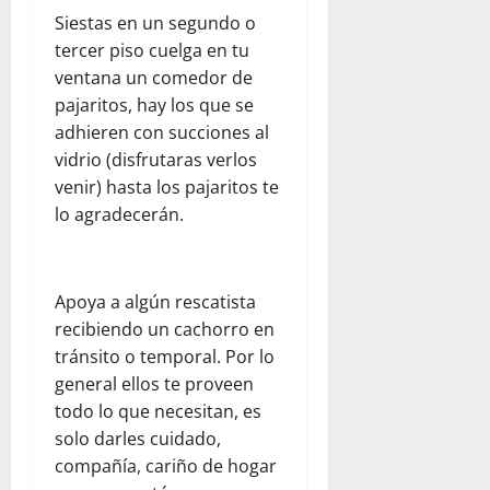
r
l
d
l
e
Siestas en un segundo o
e
a
e
p
n
tercer piso cuelga en tu
s
a
l
a
e
ventana un comedor de
d
y
d
r
l
pajaritos, hay los que se
e
u
e
a
d
l
d
adhieren con succiones al
s
p
í
c
a
t
vidrio (disfrutaras verlos
a
a
o
h
i
d
venir) hasta los pajaritos te
a
m
u
n
r
d
lo agradecerán.
e
m
o
e
í
d
a
:
s
a
i
n
u
y
e
a
i
n
Apoya a algún rescatista
s
n
n
t
a
recibiendo un cachorro en
e
F
t
a
r
g
l
tránsito o temporal. Por lo
e
r
e
u
o
general ellos te proveen
:
i
f
r
r
todo lo que necesitan, es
o
a
l
i
i
solo darles cuidado,
b
a
e
d
d
compañía, cariño de hogar
s
V
x
a
a