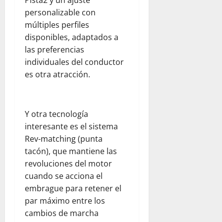
d
V
22,
personalizable con
C
2026
e
múltiples perfiles
e
n
disponibles, adaptados a
n
e
las preferencias
t
z
individuales del conductor
r
u
es otra atracción.
a
e
l
l
K
a
i
Y otra tecnología
t
julio
interesante es el sistema
c
22,
Rev-matching (punta
h
2026
tacón), que mantiene las
e
n
revoluciones del motor
y
cuando se acciona el
T
embrague para retener el
e
par máximo entre los
a
cambios de marcha
m