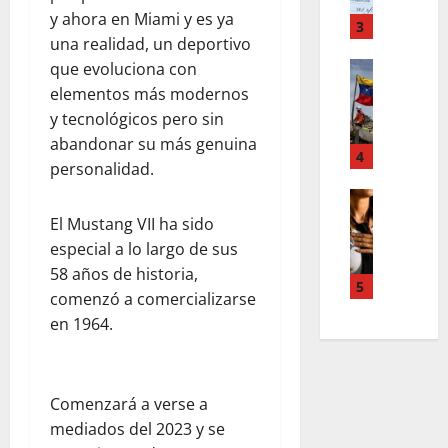
o
m
,
y ahora en Miami y es ya
r
T
3
n
d
una realidad, un deportivo
e
u
d
que evoluciona con
Estilo de 
e
e
e
L
n
elementos más modernos
v
H
a
A
a
y tecnológicos pero sin
i
c
c
s
abandonar su más genuina
a
a
4
c
l
personalidad.
l
l
o
e
e
i
Entreten
u
y
L
a
g
El Mustang VII ha sido
n
e
o
h
r
t
s
especial a lo largo de sus
s
c
a
s
q
58 años de historia,
s
o
f
5
,
u
comenzó a comercializarse
u
l
í
p
e
en 1964.
p
a
a
a
r
e
b
o
z
e
r
o
s
m
d
p
r
c
e
e
Comenzará a verse a
o
a
u
n
f
mediados del 2023 y se
d
e
r
t
i