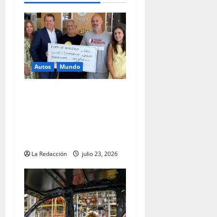
Autos
Mundo
Ford de Hialeah colabora en
la ayuda humanitaria a
Venezuela junto con World
Central Kitchen y Team
Rubicon
La Redacción
julio 23, 2026