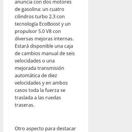
anuncia con dos motores
e
n
a
a
n
de gasolina: un cuatro
r
l
d
l
e
cilindros turbo 2.3 con
e
a
e
p
n
s
a
l
tecnología EcoBoost y un
a
e
d
y
d
propulsor 5.0 V8 con
r
l
e
u
e
a
d
diversas mejoras internas.
l
d
s
p
í
Estará disponible una caja
c
a
t
a
a
de cambios manual de seis
o
h
i
d
a
velocidades o una
m
u
n
r
d
mejorada transmisión
e
m
o
e
í
d
a
automática de diez
:
s
a
i
n
u
velocidades y en ambos
y
e
a
i
n
s
casos toda la fuerza se
n
n
t
a
e
F
traslada a las ruedas
t
a
r
g
l
traseras.
e
r
e
u
o
:
i
f
r
r
o
a
l
i
i
b
a
e
Otro aspecto para destacar
d
d