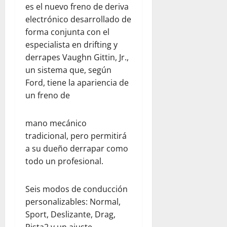
s
V
x
a
a
es el nuevo freno de deriva
e
e
i
d
electrónico desarrollado de
r
n
ó
p
agosto
forma conjunta con el
v
e
n
a
5,
especialista en drifting y
a
z
t
r
2026
derrapes Vaughn Gittin, Jr.,
c
u
r
a
i
e
0
un sistema que, según
a
j
ó
l
s
Ford, tiene la apariencia de
ó
n
a
e
v
un freno de
y
j
l
e
l
u
t
n
mano mecánico
a
n
e
e
tradicional, pero permitirá
e
t
r
s
m
o
r
a su dueño derrapar como
p
c
e
todo un profesional.
agosto
a
o
m
5,
t
n
o
2026
Seis modos de conducción
í
W
t
personalizables: Normal,
0
a
o
o
Sport, Deslizante, Drag,
r
e
l
n
Pista2 y un ajuste
julio