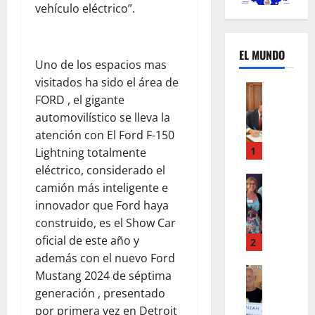
vehículo eléctrico”.
EL MUNDO
Uno de los espacios mas
visitados ha sido el área de
Mundo
FORD , el gigante
U
automovilístico se lleva la
n
m
atención con El Ford F-150
e
1
Lightning totalmente
s
eléctrico, considerado el
d
Mundo
camión más inteligente e
I
e
innovador que Ford haya
n
c
construido, es el Show Car
s
a
oficial de este año y
t
m
2
a
b
además con el nuevo Ford
g
Autos
i
Mustang 2024 de séptima
Mundo
r
o
generación , presentado
F
a
s
por primera vez en Detroit