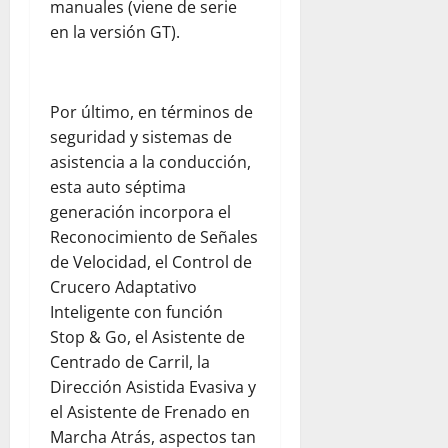
manuales (viene de serie
R
en la versión GT).
u
b
i
c
Por último, en términos de
o
seguridad y sistemas de
n
asistencia a la conducción,
esta auto séptima
julio
generación incorpora el
23,
2026
Reconocimiento de Señales
de Velocidad, el Control de
Crucero Adaptativo
Inteligente con función
Stop & Go, el Asistente de
Centrado de Carril, la
Dirección Asistida Evasiva y
el Asistente de Frenado en
Marcha Atrás, aspectos tan