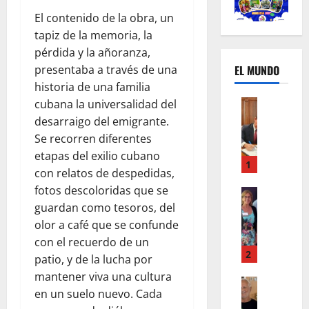
El contenido de la obra, un
tapiz de la memoria, la
pérdida y la añoranza,
presentaba a través de una
EL MUNDO
historia de una familia
cubana la universalidad del
Mundo
U
desarraigo del emigrante.
n
Se recorren diferentes
m
etapas del exilio cubano
e
1
con relatos de despedidas,
s
fotos descoloridas que se
d
Mundo
I
guardan como tesoros, del
e
n
c
olor a café que se confunde
s
a
con el recuerdo de un
t
m
2
patio, y de la lucha por
a
b
mantener viva una cultura
g
Autos
i
en un suelo nuevo. Cada
Mundo
r
o