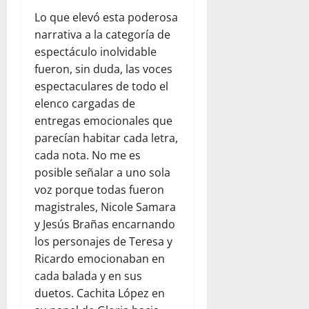
f
d
e
r
t
i
Lo que elevó esta poderosa
e
n
a
a
n
narrativa a la categoría de
r
l
d
l
e
espectáculo inolvidable
e
a
e
p
n
fueron, sin duda, las voces
s
a
l
a
e
d
espectaculares de todo el
y
d
r
l
e
u
e
elenco cargadas de
a
d
l
d
s
p
entregas emocionales que
í
c
a
t
a
a
parecían habitar cada letra,
o
h
i
d
a
cada nota. No me es
m
u
n
r
d
posible señalar a uno sola
e
m
o
e
í
voz porque todas fueron
d
a
:
s
a
magistrales, Nicole Samara
i
n
u
y
e
a
i
n
y Jesús Brañas encarnando
s
n
n
t
a
los personajes de Teresa y
e
F
t
a
r
g
l
Ricardo emocionaban en
e
r
e
u
o
cada balada y en sus
:
i
f
r
r
duetos. Cachita López en
o
a
l
i
i