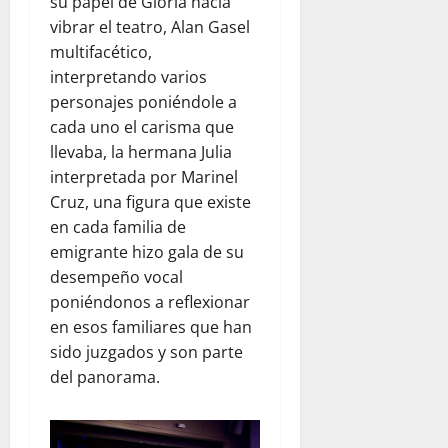
su papel de Gloria hacia
b
a
e
d
d
vibrar el teatro, Alan Gasel
s
V
x
a
a
e
e
multifacético,
i
d
r
n
ó
interpretando varios
p
agosto
v
e
n
a
personajes poniéndole a
5,
a
z
t
r
2026
cada uno el carisma que
c
u
r
a
llevaba, la hermana Julia
i
e
0
a
j
interpretada por Marinel
ó
l
s
ó
Cruz, una figura que existe
n
a
e
v
y
en cada familia de
j
l
e
l
u
t
emigrante hizo gala de su
n
a
n
e
e
desempeño vocal
e
t
r
s
poniéndonos a reflexionar
m
o
r
en esos familiares que han
p
c
e
agosto
sido juzgados y son parte
a
o
m
5,
del panorama.
t
n
o
2026
í
W
t
0
a
o
o