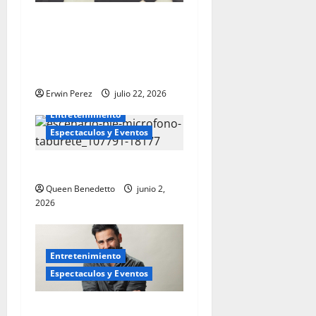
La obra “La oveja blanca” se
presentará en Sandrell
Rivers Theatre el 22 y 23 de
agosto
Erwin Perez
julio 22, 2026
Entretenimiento
Espectaculos y Eventos
El poder del remate
Queen Benedetto
junio 2,
2026
Entretenimiento
Espectaculos y Eventos
El cantautor colombiano