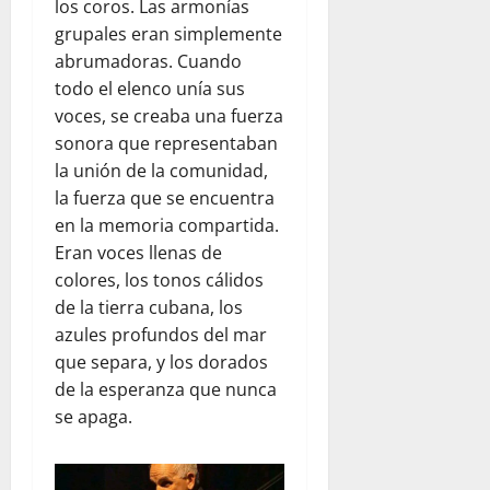
los coros. Las armonías
m
grupales eran simplemente
R
abrumadoras. Cuando
u
b
todo el elenco unía sus
i
voces, se creaba una fuerza
c
sonora que representaban
o
la unión de la comunidad,
n
la fuerza que se encuentra
en la memoria compartida.
julio
Eran voces llenas de
23,
colores, los tonos cálidos
2026
de la tierra cubana, los
azules profundos del mar
que separa, y los dorados
de la esperanza que nunca
se apaga.