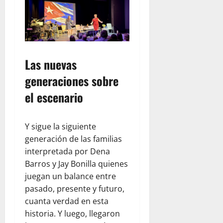
r
e
l
n
julio
d
V
22,
C
2026
e
e
n
n
e
Las nuevas
t
z
r
u
generaciones sobre
a
e
el escenario
l
l
K
a
i
Y sigue la siguiente
t
julio
generación de las familias
c
22,
interpretada por Dena
h
2026
Barros y Jay Bonilla quienes
e
n
juegan un balance entre
y
pasado, presente y futuro,
T
cuanta verdad en esta
e
historia. Y luego, llegaron
a