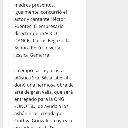
f
d
e
r
madres presentes.
t
i
e
n
a
Igualmente, concurrió el
a
n
r
l
d
l
e
actor y cantante Héctor
e
a
e
p
n
Fuentes, El empresario
s
a
l
a
e
director de «SAOCO
d
y
d
r
l
DANCE» Carlos Begazo, la
e
u
e
a
d
Señora Perú Universo,
l
d
s
p
í
c
a
Jessica Gamarra
t
a
a
o
h
i
d
a
m
u
n
r
d
La empresaria y artista
e
m
o
e
í
plástica Sra. Silvia Liberati,
d
a
:
s
a
donó una hermosa obra de
i
n
u
y
e
arte de gran valía, que será
a
i
n
s
n
n
t
a
entregado para la ONG
e
F
t
a
r
«ONOTSI», de ayuda a los
g
l
e
r
e
u
o
ashánincas, creada por
:
i
f
r
r
Cinthya Gonzales, cuya vice
o
a
l
i
i
presidenta es la Dra.