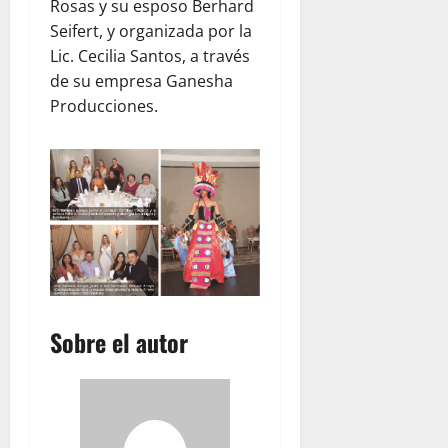
r
e
Rosas y su esposo Berhard
l
n
julio
Seifert, y organizada por la
d
V
22,
Lic. Cecilia Santos, a través
C
2026
e
de su empresa Ganesha
e
n
Producciones.
n
e
t
z
r
u
a
e
l
l
K
a
i
t
julio
c
22,
h
2026
e
Sobre el autor
n
y
T
e
a