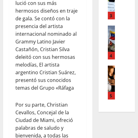
F
a
s
lució con sus más
o
m
,
hermosos diseños en traje
r
T
3
n
de gala. Se contó con la
d
e
u
presencia del artista
d
Estilo de 
e
e
internacional nominado al
e
L
n
v
H
a
Grammy Latino Javier
A
a
i
c
Castañón, Cristian Silva
c
s
a
a
4
c
l
deleitó con sus hermosas
l
l
o
e
melodías, El artista
e
i
Entreten
u
y
argentino Cristian Suárez,
L
a
g
n
e
presentó sus conocidos
o
h
r
t
s
temas del Grupo «Ráfaga
s
c
a
s
q
s
o
f
5
,
u
u
l
í
p
e
Por su parte, Christian
p
a
a
a
r
Cevallos, Concejal de la
e
b
o
z
e
Ciudad de Miami, ofreció
r
o
s
m
d
palabras de saludo y
p
r
c
e
e
bienvenida, a todas las
o
a
u
n