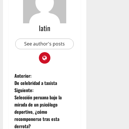
m
R
u
b
latin
i
c
o
See author's posts
n
julio
23,
2026
Anterior:
De celebridad a taxista
Siguiente:
Selección peruana bajo la
mirada de un psicólogo
deportivo, ¿cómo
recomponerse tras esta
derrota?