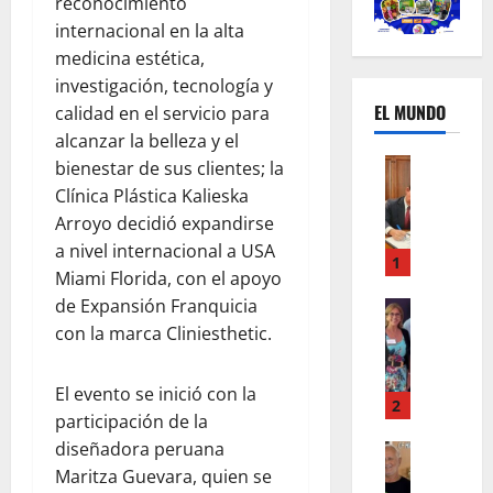
reconocimiento
internacional en la alta
medicina estética,
investigación, tecnología y
EL MUNDO
calidad en el servicio para
alcanzar la belleza y el
Mundo
bienestar de sus clientes; la
U
Clínica Plástica Kalieska
n
Arroyo decidió expandirse
m
a nivel internacional a USA
e
1
Miami Florida, con el apoyo
s
de Expansión Franquicia
d
Mundo
I
e
con la marca Cliniesthetic.
n
c
s
a
El evento se inició con la
t
m
2
participación de la
a
b
diseñadora peruana
g
Autos
i
Mundo
r
Maritza Guevara, quien se
o