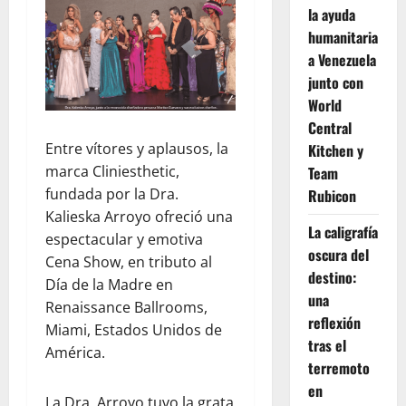
la ayuda
humanitaria
a Venezuela
junto con
World
Central
Entre vítores y aplausos, la
Kitchen y
marca Cliniesthetic,
Team
fundada por la Dra.
Rubicon
Kalieska Arroyo ofreció una
La caligrafía
espectacular y emotiva
oscura del
Cena Show, en tributo al
destino:
Día de la Madre en
una
Renaissance Ballrooms,
reflexión
Miami, Estados Unidos de
tras el
América.
terremoto
en
La Dra. Arroyo tuvo la grata