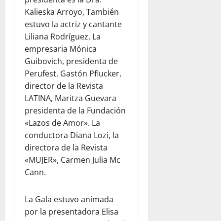
b
a
e
d
d
Kalieska Arroyo, También
s
V
x
a
a
estuvo la actriz y cantante
e
e
i
d
r
n
Liliana Rodríguez, La
ó
p
agosto
v
e
n
empresaria Mónica
a
5,
a
z
t
r
Guibovich, presidenta de
2026
c
u
r
a
Perufest, Gastón Pflucker,
i
e
0
a
j
director de la Revista
ó
l
s
ó
LATINA, Maritza Guevara
n
a
e
v
presidenta de la Fundación
y
j
l
e
l
«Lazos de Amor». La
u
t
n
a
n
e
conductora Diana Lozi, la
e
e
t
r
s
directora de la Revista
m
o
r
«MUJER», Carmen Julia Mc
p
c
e
agosto
Cann.
a
o
m
5,
t
n
o
2026
í
W
La Gala estuvo animada
t
0
a
o
o
por la presentadora Elisa