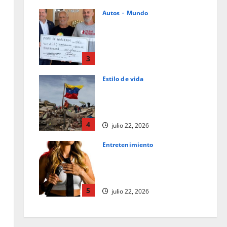
Autos
Mundo
Ford de Hialeah colabora en la
ayuda humanitaria a
Venezuela junto con World
Central Kitchen y Team
3
Rubicon
Estilo de vida
julio 23, 2026
La caligrafía oscura del
destino: una reflexión tras el
terremoto en Venezuela
4
julio 22, 2026
Entretenimiento
Los superpoderes del
comediante: observación y la
empatía
5
julio 22, 2026