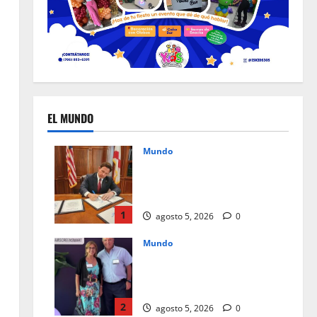
EL MUNDO
Mundo
Un mes de cambios, nuevas
leyes que redefinen el día a
día en Florida
1
agosto 5, 2026
0
Mundo
Instagram Teen Accounts, paz
mental para padres y
seguridad para jóvenes
2
agosto 5, 2026
0