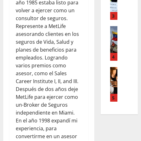
F
a
año 1985 estaba listo para
s
o
m
,
volver a ejercer como un
r
T
3
n
consultor de seguros.
d
e
u
Represente a MetLife
d
Estilo de 
e
e
asesorando clientes en los
e
L
n
v
seguros de Vida, Salud y
H
a
A
a
i
c
planes de beneficios para
c
s
a
a
4
c
empleados. Logrando
l
l
l
o
e
varios premios como
e
i
Entreten
u
y
asesor, como el Sales
L
a
g
n
e
Career Institute I, II, and III.
o
h
r
t
s
Después de dos años deje
s
c
a
s
q
MetLife para ejercer como
s
o
f
5
,
u
u
l
í
un-Broker de Seguros
p
e
p
a
a
independiente en Miami.
a
r
e
b
o
z
e
En el año 1998 expandí mi
r
o
s
m
d
experiencia, para
p
r
c
e
e
convertirme en un asesor
o
a
u
n