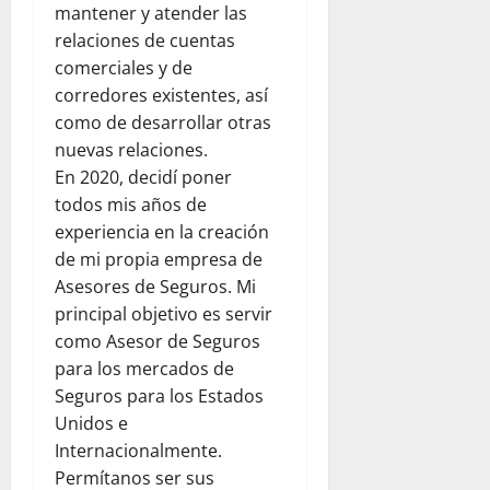
b
a
e
mantener y atender las
d
d
s
V
x
a
a
relaciones de cuentas
e
e
i
d
comerciales y de
r
n
ó
p
agosto
corredores existentes, así
v
e
n
a
5,
como de desarrollar otras
a
z
t
r
2026
nuevas relaciones.
c
u
r
a
i
e
0
En 2020, decidí poner
a
j
ó
l
s
todos mis años de
ó
n
a
e
v
experiencia en la creación
y
j
l
e
de mi propia empresa de
l
u
t
n
Asesores de Seguros. Mi
a
n
e
e
principal objetivo es servir
e
t
r
s
como Asesor de Seguros
m
o
r
p
para los mercados de
c
e
agosto
a
o
m
Seguros para los Estados
5,
t
n
o
Unidos e
2026
í
W
t
Internacionalmente.
0
a
o
o
Permítanos ser sus