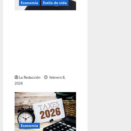
Economía
Estilo de vida
Luis Pinate impulsa un
nuevo enfoque de liderazgo
ejecutivo que ayuda a
profesionales a diseñar su
estrategia de monetización
individual y a alcanzar
niveles extraordinarios de
productividad
La Redacción
febrero 8,
2026
Economía