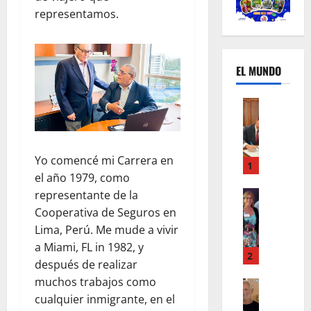
representamos.
EL MUNDO
Mundo
U
n
m
Yo comencé mi Carrera en
e
1
el año 1979, como
s
d
representante de la
Mundo
I
e
Cooperativa de Seguros en
n
c
Lima, Perú. Me mude a vivir
s
a
a Miami, FL in 1982, y
t
m
2
después de realizar
a
b
muchos trabajos como
g
Autos
i
Mundo
cualquier inmigrante, en el
r
o