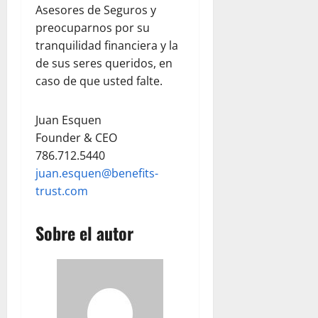
r
e
Asesores de Seguros y
l
n
julio
preocuparnos por su
d
V
22,
tranquilidad financiera y la
C
2026
e
e
n
de sus seres queridos, en
n
e
caso de que usted falte.
t
z
r
u
Juan Esquen
a
e
Founder & CEO
l
l
786.712.5440
K
a
i
juan.esquen@benefits-
t
trust.com
julio
c
22,
h
2026
Sobre el autor
e
n
y
T
e
a