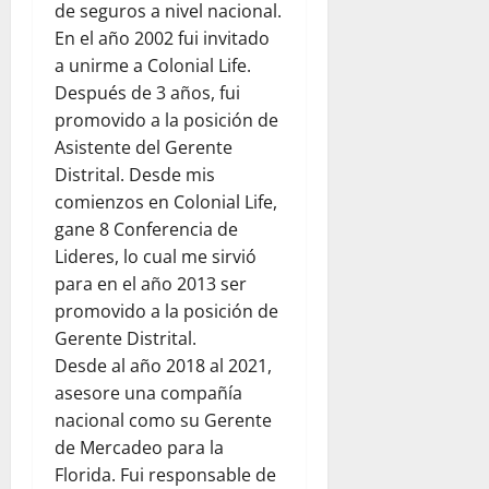
f
de seguros a nivel nacional.
d
e
r
t
i
En el año 2002 fui invitado
e
n
a
a
n
r
l
a unirme a Colonial Life.
d
l
e
e
a
e
Después de 3 años, fui
p
n
s
a
l
a
promovido a la posición de
e
d
y
d
r
l
Asistente del Gerente
e
u
e
a
d
Distrital. Desde mis
l
d
s
p
í
comienzos en Colonial Life,
c
a
t
a
a
gane 8 Conferencia de
o
h
i
d
a
m
Lideres, lo cual me sirvió
u
n
r
d
e
m
o
para en el año 2013 ser
e
í
d
a
:
s
promovido a la posición de
a
i
n
u
y
e
Gerente Distrital.
a
i
n
s
n
Desde al año 2018 al 2021,
n
t
a
e
F
asesore una compañía
t
a
r
g
l
nacional como su Gerente
e
r
e
u
o
de Mercadeo para la
:
i
f
r
r
o
a
l
Florida. Fui responsable de
i
i