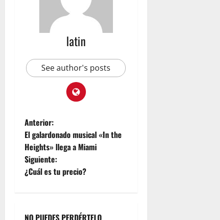
m
R
u
latin
b
i
c
See author's posts
o
n
julio
23,
Anterior:
2026
El galardonado musical «In the
Heights» llega a Miami
Siguiente:
¿Cuál es tu precio?
NO PUEDES PERDÉRTELO