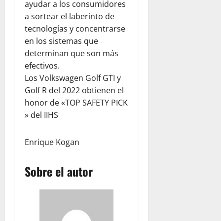
b
a
e
ayudar a los consumidores
d
d
s
V
x
a sortear el laberinto de
a
a
e
e
i
d
tecnologías y concentrarse
r
n
ó
p
en los sistemas que
agosto
v
e
n
a
5,
determinan que son más
a
z
t
r
2026
efectivos.
c
u
r
a
Los Volkswagen Golf GTI y
i
e
0
a
j
ó
l
Golf R del 2022 obtienen el
s
ó
n
a
e
honor de «TOP SAFETY PICK
v
y
j
l
e
» del IIHS
l
u
t
n
a
n
e
e
Enrique Kogan
e
t
r
s
m
o
r
p
c
e
Sobre el autor
agosto
a
o
m
5,
t
n
o
2026
í
W
t
0
a
o
o