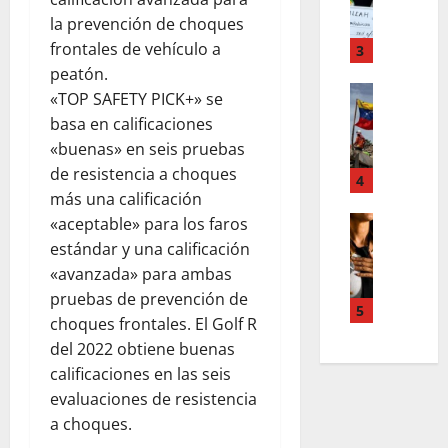
F
a
s
o
la prevención de choques
m
,
r
frontales de vehículo a
T
3
n
d
e
u
peatón.
d
Estilo de 
e
e
«TOP SAFETY PICK+» se
e
L
n
v
basa en calificaciones
H
a
A
a
«buenas» en seis pruebas
i
c
c
s
de resistencia a choques
a
a
4
c
l
l
más una calificación
l
o
e
e
i
Entreten
«aceptable» para los faros
u
y
L
a
g
n
estándar y una calificación
e
o
h
r
t
s
«avanzada» para ambas
s
c
a
s
q
pruebas de prevención de
s
o
f
5
,
u
choques frontales. El Golf R
u
l
í
p
e
del 2022 obtiene buenas
p
a
a
a
r
e
calificaciones en las seis
b
o
z
e
r
o
s
evaluaciones de resistencia
m
d
p
r
c
e
a choques.
e
o
a
u
n