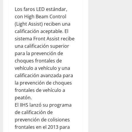
f
d
e
r
t
i
Los faros LED estándar,
e
n
a
a
n
con High Beam Control
r
l
d
l
e
e
a
(Light Assist) reciben una
e
p
n
s
a
l
calificación aceptable. El
a
e
d
y
d
r
sistema Front Assist recibe
l
e
u
e
a
d
una calificación superior
l
d
s
p
í
para la prevención de
c
a
t
a
a
choques frontales de
o
h
i
d
a
vehículo a vehículo y una
m
u
n
r
d
e
calificación avanzada para
m
o
e
í
d
a
:
la prevención de choques
s
a
i
n
u
y
frontales de vehículo a
e
a
i
n
s
n
peatón.
n
t
a
e
F
El IIHS lanzó su programa
t
a
r
g
l
de calificación de
e
r
e
u
o
prevención de colisiones
:
i
f
r
r
frontales en el 2013 para
o
a
l
i
i