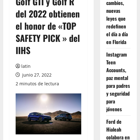
Golf GTI y Golf R
cambios,
nuevas
del 2022 obtienen
leyes que
el honor de «TOP
redefinen
el día a día
SAFETY PICK » del
en Florida
IIHS
Instagram
Teen
latin
Accounts,
junio 27, 2022
paz mental
2 minutos de lectura
para padres
y seguridad
para
jóvenes
Ford de
Hialeah
colabora en