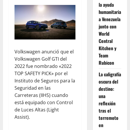
la ayuda
humanitaria
a Venezuela
junto con
World
Central
Kitchen y
Volkswagen anunció que el
Team
Volkswagen Golf GTI del
Rubicon
2022 fue nombrado «2022
TOP SAFETY PICK» por el
La caligrafía
Instituto de Seguros para la
oscura del
Seguridad en las
destino:
Carreteras (IIHS) cuando
una
está equipado con Control
reflexión
de Luces Altas (Light
tras el
Assist).
terremoto
en