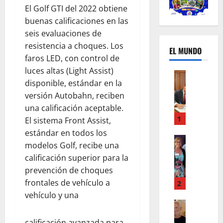
El Golf GTI del 2022 obtiene
buenas calificaciones en las
seis evaluaciones de
resistencia a choques. Los
EL MUNDO
faros LED, con control de
luces altas (Light Assist)
Mundo
disponible, estándar en la
U
n
versión Autobahn, reciben
m
una calificación aceptable.
e
1
El sistema Front Assist,
s
estándar en todos los
d
Mundo
modelos Golf, recibe una
I
e
calificación superior para la
n
c
prevención de choques
s
a
t
frontales de vehículo a
m
2
a
b
vehículo y una
g
Autos
i
Mundo
r
o
calificación avanzada para