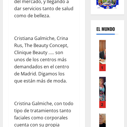
del mercado, y llegando a
dar servicios tanto de salud
como de belleza.
EL MUNDO
Cristiana Galmiche, Crina
Mundo
Rus, The Beauty Concept,
U
Clinique Beauty ….. son
n
unos de los centros más
m
demandados en el centro
e
1
s
de Madrid. Digamos los
d
Mundo
que están más de moda.
I
e
n
c
s
a
Cristina Galmiche, con todo
t
m
2
a
b
tipo de tratamientos tanto
g
Autos
i
faciales como corporales
Mundo
r
o
cuenta con su propia