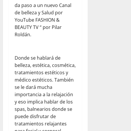
r
e
da paso a un nuevo Canal
l
n
julio
d
de belleza y Salud por
V
22,
C
2026
e
YouTube FASHION &
e
n
BEAUTY TV “ por Pilar
n
e
Roldán.
t
z
r
u
a
e
l
l
Donde se hablará de
K
a
belleza, estética, cosmética,
i
tratamientos estéticos y
t
julio
médico estéticos. También
c
22,
se le dará mucha
h
2026
importancia a la relajación
e
y eso implica hablar de los
n
y
spas, balnearios donde se
T
puede disfrutar de
e
tratamientos relajantes
a