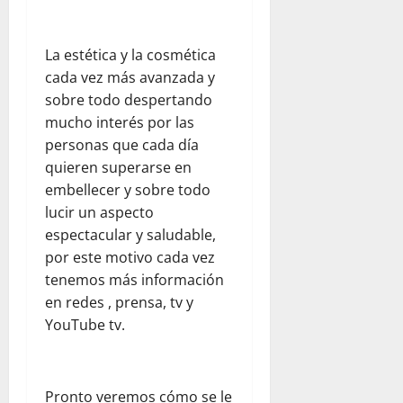
b
a
e
d
d
s
V
x
a
a
e
e
i
d
La estética y la cosmética
r
n
ó
p
agosto
cada vez más avanzada y
v
e
n
a
5,
sobre todo despertando
a
z
t
r
2026
mucho interés por las
c
u
r
a
i
e
0
personas que cada día
a
j
ó
l
s
quieren superarse en
ó
n
a
e
v
embellecer y sobre todo
y
j
l
e
lucir un aspecto
l
u
t
n
espectacular y saludable,
a
n
e
e
por este motivo cada vez
e
t
r
s
tenemos más información
m
o
r
p
en redes , prensa, tv y
c
e
agosto
a
o
m
YouTube tv.
5,
t
n
o
2026
í
W
t
0
a
o
o
Pronto veremos cómo se le