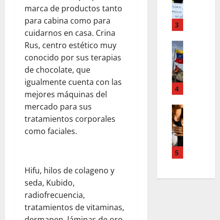
F
a
s
marca de productos tanto
o
m
,
para cabina como para
r
T
3
n
d
cuidarnos en casa. Crina
e
u
d
Rus, centro estético muy
Estilo de 
e
e
e
L
n
conocido por sus terapias
v
H
a
A
a
de chocolate, que
i
c
c
s
igualmente cuenta con las
a
a
4
c
l
mejores máquinas del
l
l
o
e
mercado para sus
e
i
Entreten
u
y
L
tratamientos corporales
a
g
n
e
o
h
r
como faciales.
t
s
s
c
a
s
q
s
o
f
5
,
u
u
l
í
p
e
Hifu, hilos de colageno y
p
a
a
a
r
seda, Kubido,
e
b
o
z
e
r
o
radiofrecuencia,
s
m
d
p
r
c
tratamientos de vitaminas,
e
e
o
a
u
n
dermapen, láminas de oro,