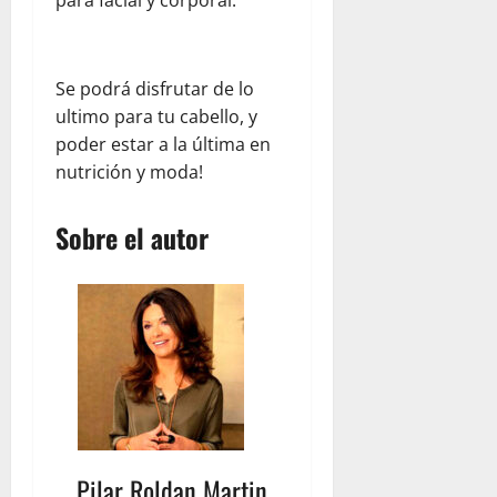
para facial y corporal.
m
R
u
b
Se podrá disfrutar de lo
i
ultimo para tu cabello, y
c
poder estar a la última en
o
nutrición y moda!
n
Sobre el autor
julio
23,
2026
Pilar Roldan Martin