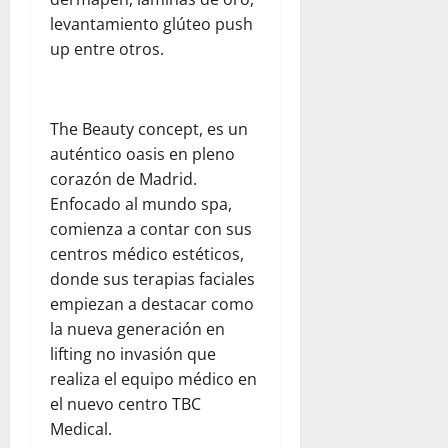
f
d
e
r
t
i
levantamiento glúteo push
e
n
a
a
n
up entre otros.
r
l
d
l
e
e
a
e
p
n
s
a
l
a
e
d
y
d
The Beauty concept, es un
r
l
e
u
e
a
d
auténtico oasis en pleno
l
d
s
p
í
corazón de Madrid.
c
a
t
a
a
Enfocado al mundo spa,
o
h
i
d
a
comienza a contar con sus
m
u
n
r
d
centros médico estéticos,
e
m
o
e
í
d
a
donde sus terapias faciales
:
s
a
i
n
u
empiezan a destacar como
y
e
a
i
n
s
la nueva generación en
n
n
t
a
e
F
lifting no invasión que
t
a
r
g
l
realiza el equipo médico en
e
r
e
u
o
el nuevo centro TBC
:
i
f
r
r
Medical.
o
a
l
i
i