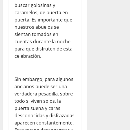
r
l
d
l
e
buscar golosinas y
e
a
e
p
n
caramelos, de puerta en
s
a
l
a
e
puerta. Es importante que
d
y
d
r
l
nuestros abuelos se
e
u
e
a
d
sientan tomados en
l
d
s
p
í
c
a
cuentas durante la noche
t
a
a
o
h
i
para que disfruten de esta
d
a
m
u
n
r
celebración.
d
e
m
o
e
í
d
a
:
s
a
i
n
u
y
e
Sin embargo, para algunos
a
i
n
s
n
n
t
a
ancianos puede ser una
e
F
t
a
r
verdadera pesadilla, sobre
g
l
e
r
e
u
o
todo si viven solos, la
:
i
f
r
r
puerta suena y caras
o
a
l
i
i
desconocidas y disfrazadas
b
a
e
d
d
aparecen constantemente.
s
V
x
a
a