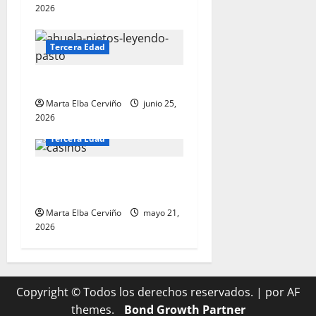
2026
Tercera Edad
Abuelos en vacaciones
Marta Elba Cerviño
junio 25,
2026
Tercera Edad
La tercera edad y los
casinos de juegos ¿por qué?
Marta Elba Cerviño
mayo 21,
2026
Copyright © Todos los derechos reservados.
|
por AF
themes.