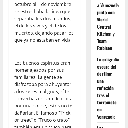
octubre al 1 de noviembre
a Venezuela
se estrechaba la línea que
junto con
separaba los dos mundos,
World
el de los vivos y el de los
Central
muertos, dejando pasar los
Kitchen y
que ya no estaban en vida.
Team
Rubicon
La caligrafía
Los buenos espíritus eran
oscura del
homenajeados por sus
destino:
familiares. La gente se
una
disfrazaba para ahuyentar
reflexión
a los seres malignos, sí te
tras el
convertías en uno de ellos
terremoto
por una noche, estos no te
en
dañarían. El famoso “Trick
Venezuela
or treat” o “Truco o trato”
también era un truco para