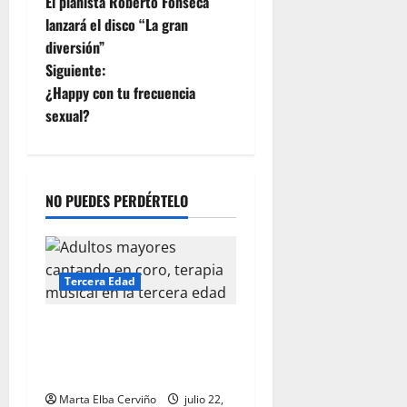
El pianista Roberto Fonseca
u
lanzará el disco “La gran
b
diversión”
i
c
Siguiente:
o
¿Happy con tu frecuencia
n
sexual?
julio
23,
2026
NO PUEDES PERDÉRTELO
Tercera Edad
La música y la tercera edad:
memoria, terapia y conexión
emocional
Marta Elba Cerviño
julio 22,