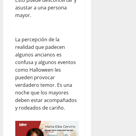
Esto puede desconcertar y
e
e
i
d
r
n
asustar a una persona
ó
p
agosto
v
e
n
mayor.
a
5,
a
z
t
r
2026
c
u
r
a
i
e
0
a
j
La percepción de la
ó
l
s
ó
realidad que padecen
n
a
e
v
y
j
l
algunos ancianos es
e
l
u
t
confusa y algunos eventos
n
a
n
e
e
como Halloween les
e
t
r
s
pueden provocar
m
o
r
verdadero temor. Es una
p
c
e
agosto
noche que los mayores
a
o
m
5,
deben estar acompañados
t
n
o
2026
í
W
y rodeados de cariño.
t
0
a
o
o
r
e
l
n
julio
d
V
22,