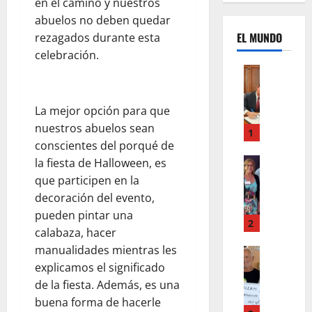
en el camino y nuestros
abuelos no deben quedar
EL MUNDO
rezagados durante esta
celebración.
Mundo
U
n
La mejor opción para que
m
nuestros abuelos sean
e
1
conscientes del porqué de
s
d
Mundo
la fiesta de Halloween, es
I
e
que participen en la
n
c
decoración del evento,
s
a
pueden pintar una
t
m
2
calabaza, hacer
a
b
manualidades mientras les
g
Autos
i
Mundo
r
explicamos el significado
o
F
a
s
de la fiesta. Además, es una
o
m
,
buena forma de hacerle
r