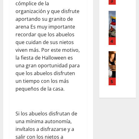
T
3
n
cómplice de la
d
e
u
organización y que disfrute
d
Estilo de 
e
e
aportando su granito de
e
L
n
v
H
a
arena Es muy importante
A
a
i
c
recordar que los abuelos
c
s
a
a
4
c
l
que cuidan de sus nietos
l
l
o
e
viven más. Por este motivo,
e
i
Entreten
u
y
la fiesta de Halloween es
L
a
g
n
e
una gran oportunidad para
o
h
r
t
s
que los abuelos disfruten
s
c
a
s
q
s
o
un tiempo con los más
f
5
,
u
u
l
í
pequeños de la casa.
p
e
p
a
a
a
r
e
b
o
z
e
r
o
s
m
d
Si los abuelos disfrutan de
p
r
c
e
e
una mínima autonomía,
o
a
u
n
f
d
e
r
invítalos a disfrazarse y a
t
i
e
n
a
salir con los nietos a
a
n