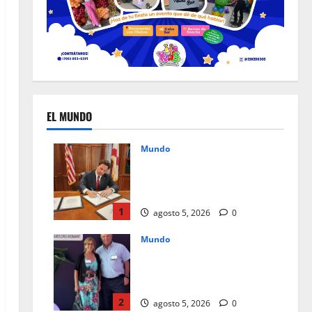
EL MUNDO
Mundo
Un mes de cambios, nuevas
leyes que redefinen el día a
día en Florida
1
agosto 5, 2026
0
Mundo
Instagram Teen Accounts, paz
mental para padres y
seguridad para jóvenes
2
agosto 5, 2026
0