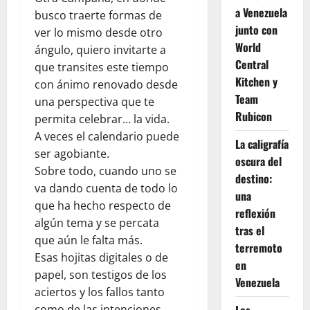
a Venezuela
busco traerte formas de
junto con
ver lo mismo desde otro
World
ángulo, quiero invitarte a
Central
que transites este tiempo
Kitchen y
con ánimo renovado desde
Team
una perspectiva que te
Rubicon
permita celebrar… la vida.
A veces el calendario puede
La caligrafía
ser agobiante.
oscura del
Sobre todo, cuando uno se
destino:
va dando cuenta de todo lo
una
que ha hecho respecto de
reflexión
algún tema y se percata
tras el
que aún le falta más.
terremoto
Esas hojitas digitales o de
en
papel, son testigos de los
Venezuela
aciertos y los fallos tanto
como de las intenciones