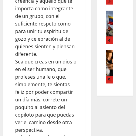
T
creencia y aquello que te
3
n
d
e
u
importa como integrante
d
Estilo de 
e
e
de un grupo, con el
e
L
n
v
suficiente respeto como
H
a
A
a
para unir tu espíritu de
i
c
c
s
gozo y celebración al de
a
a
4
c
l
l
l
quienes sienten y piensan
o
e
e
i
Entreten
diferente.
u
y
L
a
g
n
e
Sea que creas en un dios o
o
h
r
t
s
en el ser humano, que
s
c
a
s
q
profeses una fe o que,
s
o
f
5
,
u
simplemente, te sientas
u
l
í
p
e
feliz por poder compartir
p
a
a
a
r
e
b
un día más, córrete un
o
z
e
r
o
s
poquito al asiento del
m
d
p
r
c
e
copiloto para que puedas
e
o
a
u
n
f
ver el camino desde otra
d
e
r
t
i
perspectiva.
e
n
a
a
n