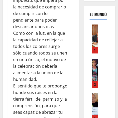
impuesto, que impera por
la necesidad de comprar o
de cumplir con lo
EL MUNDO
pendiente para poder
descansar unos días.
Mundo
U
Como con la luz, en la que
n
la capacidad de reflejar a
m
todos los colores surge
e
1
sólo cuando todos se unen
s
en uno único, el motivo de
d
Mundo
la celebración debería
I
e
n
alimentar a la unión de la
c
s
a
humanidad.
t
m
2
El sentido que te propongo
a
b
hunde sus raíces en la
g
Autos
i
tierra fértil del permiso y la
Mundo
r
o
comprensión, para que
F
a
s
o
seas capaz de abrazar tu
m
,
r