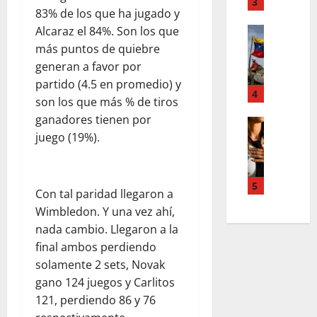
T
3
n
83% de los que ha jugado y
d
e
u
d
Alcaraz el 84%. Son los que
Estilo de 
e
e
e
L
n
más puntos de quiebre
v
H
a
A
a
generan a favor por
i
c
c
s
partido (4.5 en promedio) y
a
a
4
c
l
son los que más % de tiros
l
l
o
e
ganadores tienen por
e
i
Entreten
u
y
juego (19%).
L
a
g
n
e
o
h
r
t
s
s
c
a
s
q
s
o
f
5
,
u
Con tal paridad llegaron a
u
l
í
p
e
Wimbledon. Y una vez ahí,
p
a
a
a
r
nada cambio. Llegaron a la
e
b
o
z
e
r
final ambos perdiendo
o
s
m
d
p
r
c
solamente 2 sets, Novak
e
e
o
a
u
n
gano 124 juegos y Carlitos
f
d
e
r
t
i
121, perdiendo 86 y 76
e
n
a
a
n