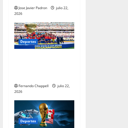
balance del Mundial 2026
Jose Javier Padron
julio 22,
2026
Deportes
La gran final es española:
España se corona
bicampeona en el Mundial
2026
Fernando Chappell
julio 22,
2026
Deportes