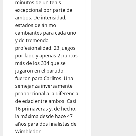
e
e
i
minutos de un tenis
d
r
n
ó
p
excepcional por parte de
agosto
v
e
n
a
5,
ambos. De intensidad,
a
z
t
r
2026
estados de ánimo
c
u
r
a
cambiantes para cada uno
i
e
0
a
j
y de tremenda
ó
l
s
ó
n
a
profesionalidad. 23 juegos
e
v
y
j
l
por lado y apenas 2 puntos
e
l
u
t
n
más de los 334 que se
a
n
e
e
jugaron en el partido
e
t
r
s
fueron para Carlitos. Una
m
o
r
semejanza inversamente
p
c
e
agosto
proporcional a la diferencia
a
o
m
5,
t
de edad entre ambos. Casi
n
o
2026
í
W
t
16 primaveras y, de hecho,
0
a
o
o
la máxima desde hace 47
r
e
años para dos finalistas de
l
n
julio
Wimbledon.
d
V
22,