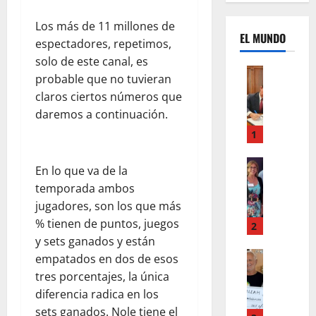
Los más de 11 millones de
EL MUNDO
espectadores, repetimos,
solo de este canal, es
Mundo
probable que no tuvieran
U
claros ciertos números que
n
daremos a continuación.
m
e
1
s
d
Mundo
En lo que va de la
I
e
temporada ambos
n
c
jugadores, son los que más
s
a
% tienen de puntos, juegos
t
m
2
a
y sets ganados y están
b
g
Autos
i
empatados en dos de esos
Mundo
r
o
tres porcentajes, la única
F
a
s
diferencia radica en los
o
m
,
sets ganados. Nole tiene el
r