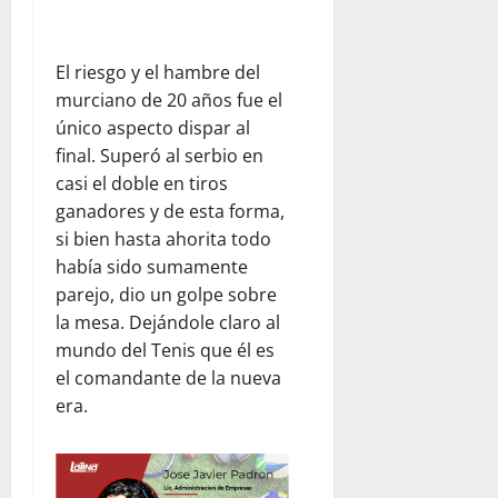
C
2026
e
e
n
n
e
El riesgo y el hambre del
t
z
murciano de 20 años fue el
r
u
único aspecto dispar al
a
e
final. Superó al serbio en
l
l
casi el doble en tiros
K
a
ganadores y de esta forma,
i
si bien hasta ahorita todo
t
julio
c
había sido sumamente
22,
h
2026
parejo, dio un golpe sobre
e
la mesa. Dejándole claro al
n
mundo del Tenis que él es
y
el comandante de la nueva
T
era.
e
a
m
R