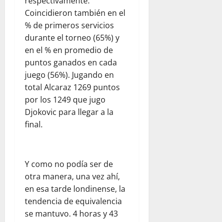
respectivamente.
r
l
d
l
e
Coincidieron también en el
e
a
e
p
n
% de primeros servicios
s
a
l
a
e
durante el torneo (65%) y
d
y
d
r
l
e
u
e
en el % en promedio de
a
d
l
d
s
puntos ganados en cada
p
í
c
a
t
a
a
juego (56%). Jugando en
o
h
i
d
a
total Alcaraz 1269 puntos
m
u
n
r
d
por los 1249 que jugo
e
m
o
e
í
Djokovic para llegar a la
d
a
:
s
a
final.
i
n
u
y
e
a
i
n
s
n
n
t
a
e
F
t
a
r
g
l
Y como no podía ser de
e
r
e
u
o
otra manera, una vez ahí,
:
i
f
r
r
en esa tarde londinense, la
o
a
l
i
i
tendencia de equivalencia
b
a
e
d
d
s
V
x
se mantuvo. 4 horas y 43
a
a