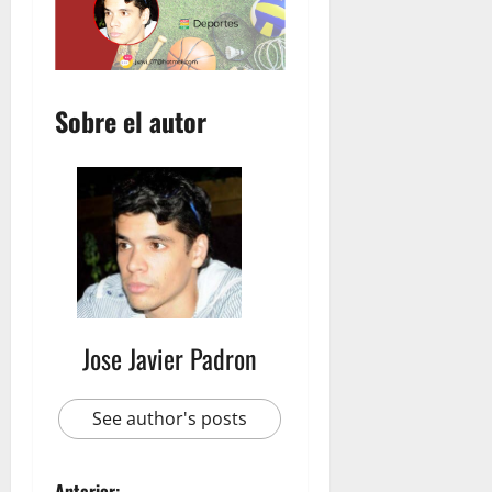
u
b
i
c
o
Sobre el autor
n
julio
23,
2026
Jose Javier Padron
See author's posts
Anterior: