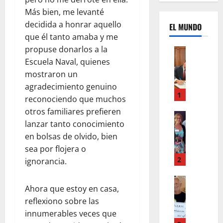
Más bien, me levanté
decidida a honrar aquello
EL MUNDO
que él tanto amaba y me
propuse donarlos a la
Mundo
U
Escuela Naval, quienes
n
mostraron un
m
agradecimiento genuino
e
1
reconociendo que muchos
s
otros familiares prefieren
d
Mundo
lanzar tanto conocimiento
I
e
n
en bolsas de olvido, bien
c
s
a
sea por flojera o
t
m
2
ignorancia.
a
b
g
Autos
i
Ahora que estoy en casa,
Mundo
r
o
F
reflexiono sobre las
a
s
o
m
innumerables veces que
,
r