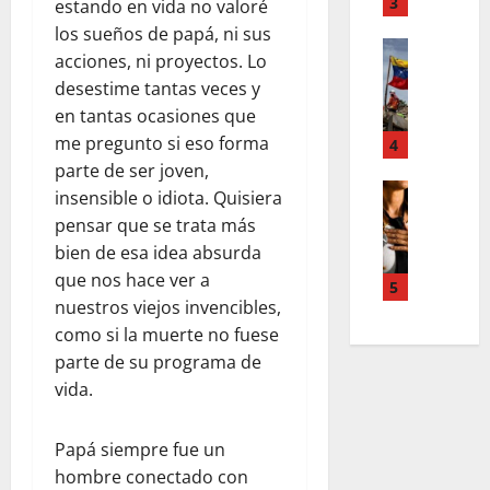
T
3
n
estando en vida no valoré
d
e
u
los sueños de papá, ni sus
d
Estilo de 
e
e
acciones, ni proyectos. Lo
e
L
n
v
desestime tantas veces y
H
a
A
a
en tantas ocasiones que
i
c
c
s
a
a
me pregunto si eso forma
4
c
l
l
l
o
parte de ser joven,
e
e
i
Entreten
u
y
insensible o idiota. Quisiera
L
a
g
n
e
pensar que se trata más
o
h
r
t
s
bien de esa idea absurda
s
c
a
s
q
que nos hace ver a
s
o
f
5
,
u
nuestros viejos invencibles,
u
l
í
p
e
p
a
a
como si la muerte no fuese
a
r
e
b
o
parte de su programa de
z
e
r
o
s
m
d
vida.
p
r
c
e
e
o
a
u
n
f
Papá siempre fue un
d
e
r
t
i
e
hombre conectado con
n
a
a
n