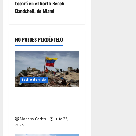
tocará en el North Beach
C
2026
e
Bandshell, de Miami
e
n
n
e
t
z
r
u
a
e
NO PUEDES PERDÉRTELO
l
l
K
a
i
t
julio
c
22,
h
2026
Estilo de vida
e
n
La caligrafía oscura del
y
destino: una reflexión tras
T
el terremoto en Venezuela
e
a
Mariana Carles
julio 22,
m
2026
R