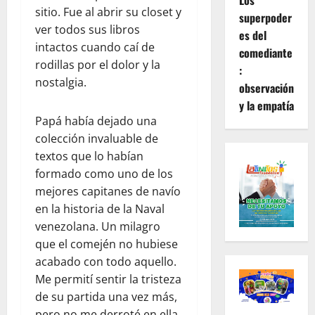
Los
sitio. Fue al abrir su closet y
superpoder
ver todos sus libros
es del
intactos cuando caí de
comediante
rodillas por el dolor y la
:
nostalgia.
observación
y la empatía
Papá había dejado una
colección invaluable de
textos que lo habían
formado como uno de los
mejores capitanes de navío
en la historia de la Naval
venezolana. Un milagro
que el comején no hubiese
acabado con todo aquello.
Me permití sentir la tristeza
de su partida una vez más,
pero no me derroté en ella.