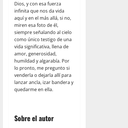
r
l
d
Dios, y con esa fuerza
l
e
e
a
e
p
infinita que nos da vida
n
s
a
l
a
e
aquí y en el más allá, si no,
d
y
d
r
l
miren esa foto de él,
e
u
e
a
d
siempre señalando al cielo
l
d
s
p
í
como único testigo de una
c
a
t
a
a
vida significativa, llena de
o
h
i
d
a
m
u
n
amor, generosidad,
r
d
e
m
o
humildad y algarabía. Por
e
í
d
a
:
s
a
lo pronto, me pregunto si
i
n
u
y
e
venderla o dejarla allí para
a
i
n
s
n
lanzar ancla, izar bandera y
n
t
a
e
F
quedarme en ella.
t
a
r
g
l
e
r
e
u
o
:
i
f
r
r
o
a
l
i
i
b
Sobre el autor
a
e
d
d
s
V
x
a
a