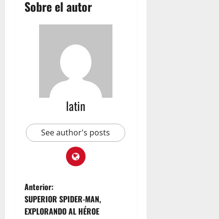
Sobre el autor
d
V
22,
C
2026
e
e
n
n
e
t
z
r
u
a
e
l
l
K
a
latin
i
t
julio
c
22,
See author's posts
h
2026
e
n
y
T
Anterior:
e
SUPERIOR SPIDER-MAN,
a
EXPLORANDO AL HÉROE
m