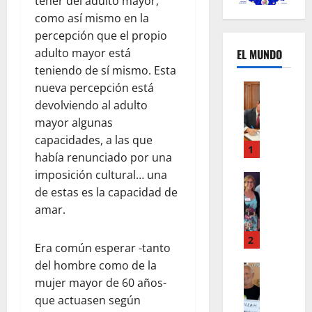
tener del adulto mayor,
como así mismo en la
percepción que el propio
adulto mayor está
EL MUNDO
teniendo de sí mismo. Esta
nueva percepción está
Mundo
U
devolviendo al adulto
n
mayor algunas
m
capacidades, a las que
e
1
había renunciado por una
s
imposición cultural… una
d
Mundo
I
de estas es la capacidad de
e
n
c
amar.
s
a
t
m
2
Era común esperar -tanto
a
b
del hombre como de la
g
Autos
i
Mundo
mujer mayor de 60 años-
r
o
F
a
que actuasen según
s