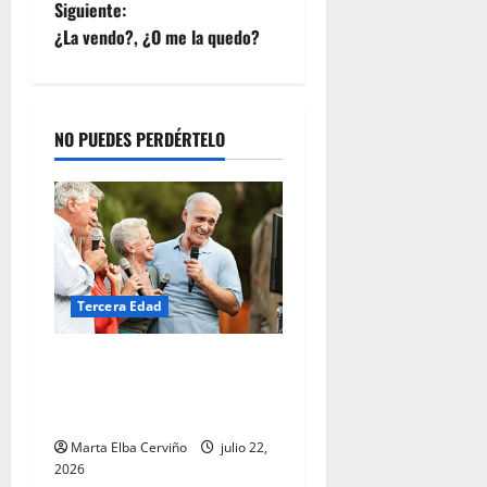
Siguiente:
R
u
¿La vendo?, ¿O me la quedo?
b
i
c
o
NO PUEDES PERDÉRTELO
n
julio
23,
2026
Tercera Edad
La música y la tercera edad:
memoria, terapia y conexión
emocional
Marta Elba Cerviño
julio 22,
2026