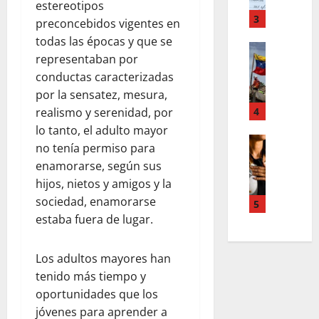
o
m
,
estereotipos
r
T
3
n
preconcebidos vigentes en
d
e
u
todas las épocas y que se
d
Estilo de 
e
e
representaban por
e
L
n
v
conductas caracterizadas
H
a
A
a
i
c
por la sensatez, mesura,
c
s
a
a
4
c
realismo y serenidad, por
l
l
l
o
e
lo tanto, el adulto mayor
e
i
Entreten
u
y
no tenía permiso para
L
a
g
n
e
enamorarse, según sus
o
h
r
t
s
hijos, nietos y amigos y la
s
c
a
s
q
sociedad, enamorarse
s
o
f
5
,
u
u
l
í
estaba fuera de lugar.
p
e
p
a
a
a
r
e
b
o
z
e
Los adultos mayores han
r
o
s
m
d
tenido más tiempo y
p
r
c
e
e
oportunidades que los
o
a
u
n
f
d
jóvenes para aprender a
e
r
t
i