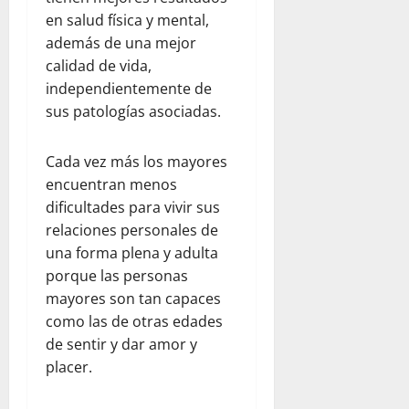
s
V
x
a
a
en salud física y mental,
e
e
i
d
además de una mejor
r
n
ó
p
agosto
v
e
n
calidad de vida,
a
5,
a
z
t
independientemente de
r
2026
c
u
r
a
sus patologías asociadas.
i
e
0
a
j
ó
l
s
ó
Cada vez más los mayores
n
a
e
v
y
encuentran menos
j
l
e
l
u
t
dificultades para vivir sus
n
a
n
e
e
relaciones personales de
e
t
r
s
una forma plena y adulta
m
o
r
porque las personas
p
c
e
agosto
mayores son tan capaces
a
o
m
5,
como las de otras edades
t
n
o
2026
de sentir y dar amor y
í
W
t
0
a
o
o
placer.
r
e
l
n
julio