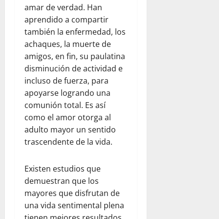
e
n
a
amar de verdad. Han
a
n
r
l
d
l
aprendido a compartir
e
e
a
e
p
n
también la enfermedad, los
s
a
l
a
e
achaques, la muerte de
d
y
d
r
l
amigos, en fin, su paulatina
e
u
e
a
d
disminución de actividad e
l
d
s
p
í
incluso de fuerza, para
c
a
t
a
a
o
h
i
apoyarse logrando una
d
a
m
u
n
comunión total. Es así
r
d
e
m
o
e
í
como el amor otorga al
d
a
:
s
a
adulto mayor un sentido
i
n
u
y
e
trascendente de la vida.
a
i
n
s
n
n
t
a
e
F
t
a
r
Existen estudios que
g
l
e
r
e
u
demuestran que los
o
:
i
f
r
r
mayores que disfrutan de
o
a
l
i
i
una vida sentimental plena
b
a
e
d
d
tienen mejores resultados