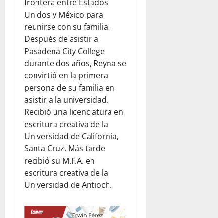
f
frontera entre Estados
d
e
r
t
i
Unidos y México para
e
n
a
a
n
reunirse con su familia.
r
l
d
l
e
e
Después de asistir a
a
e
p
n
s
a
l
Pasadena City College
a
e
d
y
d
r
durante dos años, Reyna se
l
e
u
e
a
d
convirtió en la primera
l
d
s
p
í
persona de su familia en
c
a
t
a
a
asistir a la universidad.
o
h
i
d
a
Recibió una licenciatura en
m
u
n
r
d
escritura creativa de la
e
m
o
e
í
d
a
:
Universidad de California,
s
a
i
n
u
Santa Cruz. Más tarde
y
e
a
i
n
s
n
recibió su M.F.A. en
n
t
a
e
F
escritura creativa de la
t
a
r
g
l
Universidad de Antioch.
e
r
e
u
o
:
i
f
r
r
o
a
l
i
i