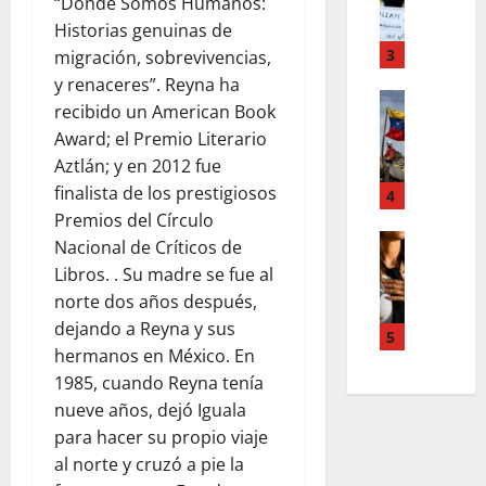
F
“Donde Somos Humanos:
a
s
o
m
Historias genuinas de
,
r
T
3
n
migración, sobrevivencias,
d
e
u
y renaceres”. Reyna ha
d
Estilo de 
e
e
recibido un American Book
e
L
n
v
Award; el Premio Literario
H
a
A
a
Aztlán; y en 2012 fue
i
c
c
s
a
a
finalista de los prestigiosos
4
c
l
l
l
Premios del Círculo
o
e
e
i
Entreten
u
y
Nacional de Críticos de
L
a
g
n
e
Libros. . Su madre se fue al
o
h
r
t
s
norte dos años después,
s
c
a
s
q
dejando a Reyna y sus
s
o
f
5
,
u
hermanos en México. En
u
l
í
p
e
p
a
1985, cuando Reyna tenía
a
a
r
e
b
o
nueve años, dejó Iguala
z
e
r
o
s
m
para hacer su propio viaje
d
p
r
c
e
e
al norte y cruzó a pie la
o
a
u
n