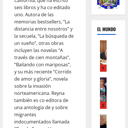
California, que ha escrito
seis libros y ha co-editado
uno. Autora de las
memorias bestsellers, “La
EL MUNDO
distancia entre nosotros” y
la secuela, “La búsqueda de
Mundo
un sueño”, otras obras
U
incluyen las novelas “A
n
través de cien montañas”,
m
“Bailando con mariposas”,
e
1
y su más reciente “Corrido
s
de amor y gloria”, novela
d
Mundo
I
sobre la invasión
e
n
c
norteamericana. Reyna
s
a
también es co-editora de
t
m
2
una antología de y sobre
a
b
migrantes
g
Autos
i
indocumentados llamada
Mundo
r
o