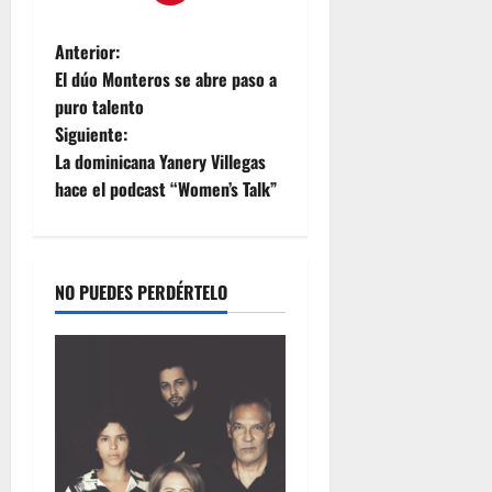
r
e
l
n
julio
d
V
22,
Anterior:
C
2026
e
El dúo Monteros se abre paso a
e
n
puro talento
n
e
Siguiente:
t
z
La dominicana Yanery Villegas
r
u
hace el podcast “Women’s Talk”
a
e
l
l
K
a
i
t
NO PUEDES PERDÉRTELO
julio
c
22,
h
2026
e
n
y
T
e
a