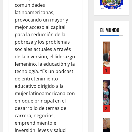
comunidades
latinoamericanas,
provocando un mayor y
mejor acceso al capital
EL MUNDO
para la reducción de la
pobreza y los problemas
Mundo
sociales actuales a través
U
de la inversión, el liderazgo
n
m
femenino, la educación y la
e
1
tecnología. “Es un podcast
s
de entretenimiento
d
Mundo
educativo dirigido a la
I
e
mujer latinoamericana con
n
c
enfoque principal en el
s
a
t
desarrollo de temas de
m
2
a
b
carrera, negocios,
g
Autos
i
emprendimiento e
Mundo
r
o
inversión, leyes y salud