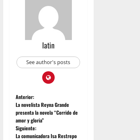
b
a
e
d
d
s
V
x
a
a
e
e
i
d
r
n
ó
p
agosto
v
e
n
a
5,
a
z
t
r
2026
latin
c
u
r
a
i
e
0
a
j
ó
l
s
ó
See author's posts
n
a
e
v
y
j
l
e
l
u
t
n
a
n
e
e
e
t
r
s
Anterior:
m
o
r
La novelista Reyna Grande
p
c
e
agosto
a
o
presenta la novela “Corrido de
m
5,
t
n
o
amor y gloria”
2026
í
W
t
Siguiente:
0
a
o
o
La comunicadora Isa Restrepo