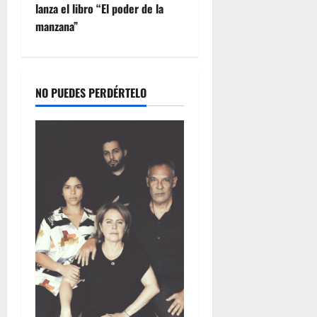
r
e
lanza el libro “El poder de la
l
n
julio
manzana”
d
V
22,
C
2026
e
e
n
n
e
NO PUEDES PERDÉRTELO
t
z
r
u
a
e
l
l
K
a
i
t
julio
c
22,
h
2026
e
n
y
T
e
a