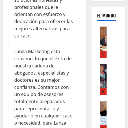
soluciones honestas y
profesionales que le
orientan con esfuerzo y
EL MUNDO
dedicación para ofrecer las
mejores alternativas para
Mundo
U
su caso.
n
m
Lanza Marketing está
e
1
convencido que el éxito de
s
nuestra cadena de
d
Mundo
I
e
abogados, especialistas y
n
c
doctores es su mejor
s
a
confianza. Contamos con
t
m
2
un equipo de asesores
a
b
totalmente preparados
g
Autos
i
para representarlo y
Mundo
r
o
F
ayudarlo en cualquier caso
a
s
o
m
,
o necesidad, para Lanza
r