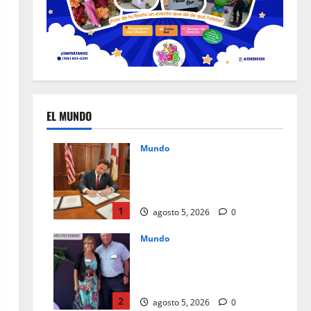
EL MUNDO
Mundo
Un mes de cambios, nuevas
leyes que redefinen el día a
día en Florida
1
agosto 5, 2026
0
Mundo
Instagram Teen Accounts, paz
mental para padres y
seguridad para jóvenes
2
agosto 5, 2026
0