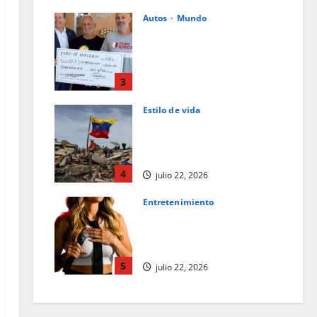
Autos
Mundo
Ford de Hialeah colabora en la
ayuda humanitaria a
Venezuela junto con World
Central Kitchen y Team
3
Rubicon
Estilo de vida
julio 23, 2026
La caligrafía oscura del
destino: una reflexión tras el
terremoto en Venezuela
4
julio 22, 2026
Entretenimiento
Los superpoderes del
comediante: observación y la
empatía
5
julio 22, 2026