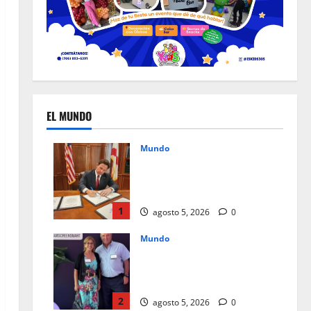
EL MUNDO
Mundo
Un mes de cambios, nuevas
leyes que redefinen el día a
día en Florida
1
agosto 5, 2026
0
Mundo
Instagram Teen Accounts, paz
mental para padres y
seguridad para jóvenes
2
agosto 5, 2026
0