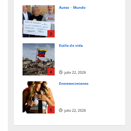
Autos
Mundo
Ford de Hialeah colabora en la
ayuda humanitaria a
Venezuela junto con World
Central Kitchen y Team
3
Rubicon
Estilo de vida
julio 23, 2026
La caligrafía oscura del
destino: una reflexión tras el
terremoto en Venezuela
4
julio 22, 2026
Entretenimiento
Los superpoderes del
comediante: observación y la
empatía
5
julio 22, 2026