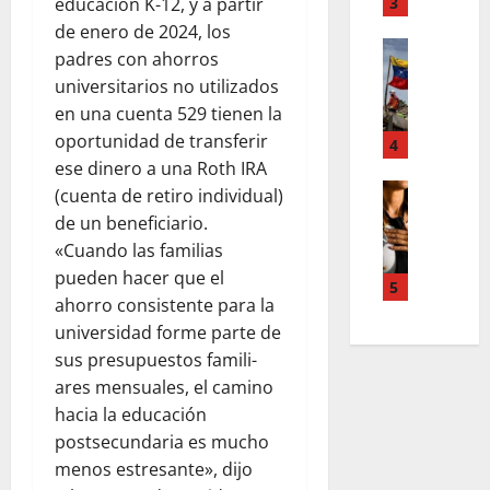
T
3
n
educación K-12, y a partir
d
e
u
de enero de 2024, los
d
Estilo de 
e
e
padres con ahorros
e
L
n
v
universitarios no utilizados
H
a
A
a
en una cuenta 529 tienen la
i
c
c
s
a
oportunidad de transferir
a
4
c
l
l
l
ese dinero a una Roth IRA
o
e
e
i
Entreten
u
(cuenta de retiro individual)
y
L
a
g
n
e
de un beneficiario.
o
h
r
t
s
«Cuando las familias
s
c
a
s
q
pueden hacer que el
s
o
f
5
,
u
ahorro consistente para la
u
l
í
p
e
p
universidad forme parte de
a
a
a
r
e
b
o
sus presupuestos famili-
z
e
r
o
s
m
ares mensuales, el camino
d
p
r
c
e
e
hacia la educación
o
a
u
n
f
postsecundaria es mucho
d
e
r
t
i
menos estresante», dijo
e
n
a
a
n