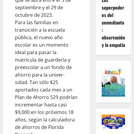
Los
que se abra entre el 5 de
superpoder
septiembre y el 29 de
es del
octubre de 2023.
comediante
Para las familias en
:
transición a la escuela
observación
pública, el nuevo año
y la empatía
escolar es un momento
ideal para pasar la
matrícula de guardería y
preescolar a un fondo de
ahorro para la univer-
sidad. Tan sólo $25
aportados cada mes a un
Plan de Ahorro 529 podrían
incrementar hasta casi
$9,000 en los próximos 18
años, según la calculadora
de ahorros de Florida