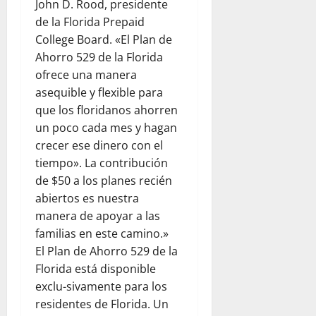
John D. Rood, presidente
r
l
d
l
e
de la Florida Prepaid
e
a
e
p
n
s
a
l
College Board. «El Plan de
a
e
d
y
d
Ahorro 529 de la Florida
r
l
e
u
e
a
d
ofrece una manera
l
d
s
p
í
asequible y flexible para
c
a
t
a
a
que los floridanos ahorren
o
h
i
d
a
un poco cada mes y hagan
m
u
n
r
d
crecer ese dinero con el
e
m
o
e
í
d
a
tiempo». La contribución
:
s
a
i
n
u
de $50 a los planes recién
y
e
a
i
n
s
abiertos es nuestra
n
n
t
a
e
F
manera de apoyar a las
t
a
r
g
l
familias en este camino.»
e
r
e
u
o
El Plan de Ahorro 529 de la
:
i
f
r
r
Florida está disponible
o
a
l
i
i
b
exclu-sivamente para los
a
e
d
d
s
V
x
residentes de Florida. Un
a
a