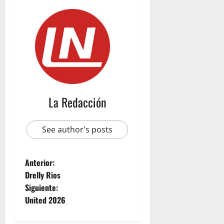
u
b
i
c
o
n
julio
23,
La Redacción
2026
See author's posts
Anterior:
Drelly Rios
Siguiente:
United 2026