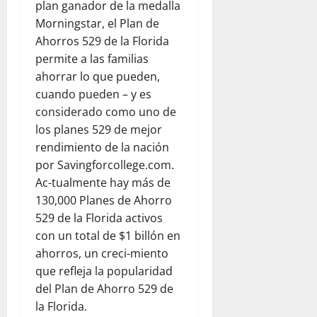
e
e
i
d
plan ganador de la medalla
r
n
ó
p
Morningstar, el Plan de
agosto
v
e
n
a
5,
Ahorros 529 de la Florida
a
z
t
r
2026
permite a las familias
c
u
r
a
ahorrar lo que pueden,
i
e
0
a
j
cuando pueden – y es
ó
l
s
ó
n
a
e
considerado como uno de
v
y
j
l
los planes 529 de mejor
e
l
u
t
n
rendimiento de la nación
a
n
e
e
por Savingforcollege.com.
e
t
r
s
Ac-tualmente hay más de
m
o
r
130,000 Planes de Ahorro
p
c
e
agosto
529 de la Florida activos
a
o
m
5,
t
n
con un total de $1 billón en
o
2026
í
W
t
ahorros, un creci-miento
0
a
o
o
que refleja la popularidad
r
e
del Plan de Ahorro 529 de
l
n
julio
la Florida.
d
V
22,