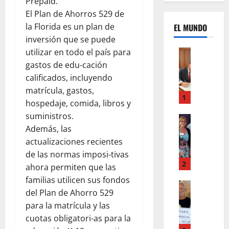
Prepaid.
El Plan de Ahorros 529 de
la Florida es un plan de
EL MUNDO
inversión que se puede
utilizar en todo el país para
Mundo
U
gastos de edu-cación
n
calificados, incluyendo
m
matrícula, gastos,
e
1
hospedaje, comida, libros y
s
suministros.
d
Mundo
I
Además, las
e
n
c
actualizaciones recientes
s
a
de las normas imposi-tivas
t
m
2
ahora permiten que las
a
b
familias utilicen sus fondos
g
Autos
i
del Plan de Ahorro 529
Mundo
r
o
F
para la matrícula y las
a
s
o
cuotas obligatori-as para la
m
,
r