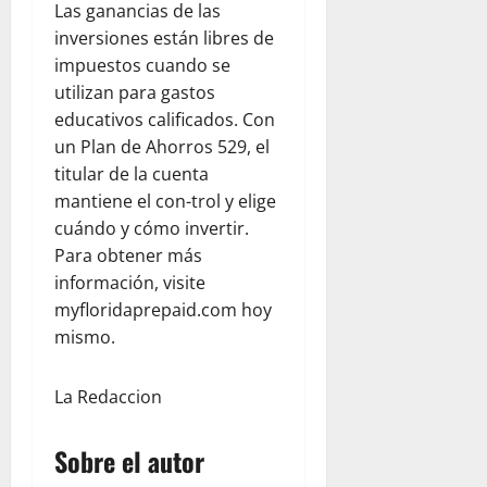
Las ganancias de las
C
2026
e
inversiones están libres de
e
n
impuestos cuando se
n
e
t
z
utilizan para gastos
r
u
educativos calificados. Con
a
e
un Plan de Ahorros 529, el
l
l
titular de la cuenta
K
a
mantiene el con-trol y elige
i
cuándo y cómo invertir.
t
julio
Para obtener más
c
22,
h
información, visite
2026
e
myfloridaprepaid.com hoy
n
mismo.
y
T
La Redaccion
e
a
m
Sobre el autor
R