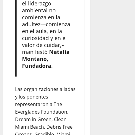
b
a
e
el liderazgo
d
d
s
V
x
ambiental no
a
a
e
e
i
comienza en la
d
r
n
ó
p
adultez—comienza
agosto
v
e
n
a
en el aula, en la
5,
a
z
t
r
curiosidad y en el
2026
c
u
r
a
valor de cuidar,»
i
e
0
a
j
manifestó
Natalia
ó
l
s
ó
Montano,
n
a
e
v
Fundadora
.
y
j
l
e
l
u
t
n
a
n
e
e
e
t
r
Las organizaciones aliadas
s
m
o
r
y los ponentes
p
c
e
representaron a The
agosto
a
o
m
5,
Everglades Foundation,
t
n
o
2026
Dream in Green, Clean
í
W
t
Miami Beach, Debris Free
0
a
o
o
Oceans, Gradible, Miami