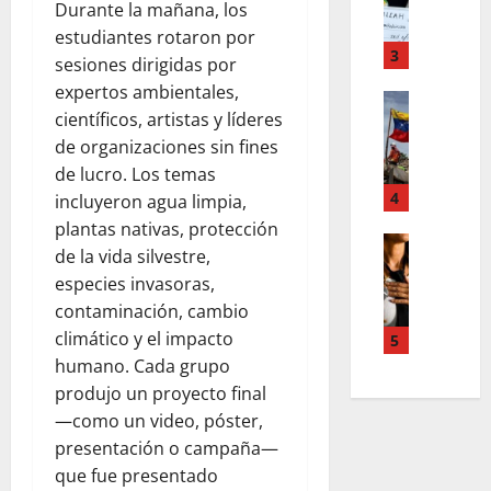
F
a
s
Durante la mañana, los
o
m
,
estudiantes rotaron por
r
T
3
n
sesiones dirigidas por
d
e
u
expertos ambientales,
d
Estilo de 
e
e
científicos, artistas y líderes
e
L
n
v
H
de organizaciones sin fines
a
A
a
i
c
de lucro. Los temas
c
s
a
a
4
c
incluyeron agua limpia,
l
l
l
o
e
plantas nativas, protección
e
i
Entreten
u
y
de la vida silvestre,
L
a
g
n
e
especies invasoras,
o
h
r
t
s
contaminación, cambio
s
c
a
s
q
s
climático y el impacto
o
f
5
,
u
u
l
í
humano. Cada grupo
p
e
p
a
a
a
produjo un proyecto final
r
e
b
o
z
e
—como un video, póster,
r
o
s
m
d
presentación o campaña—
p
r
c
e
e
que fue presentado
o
a
u
n