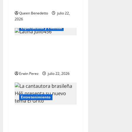
la empatía
Queen Benedetto
julio 22,
2026
Espectaculos y Eventos
La obra “La oveja blanca” se
presentará en Sandrell
Rivers Theatre el 22 y 23 de
agosto
Erwin Perez
julio 22, 2026
Entretenimiento
La cantautora brasileña Héli
presenta su nuevo tema, “El
grito”