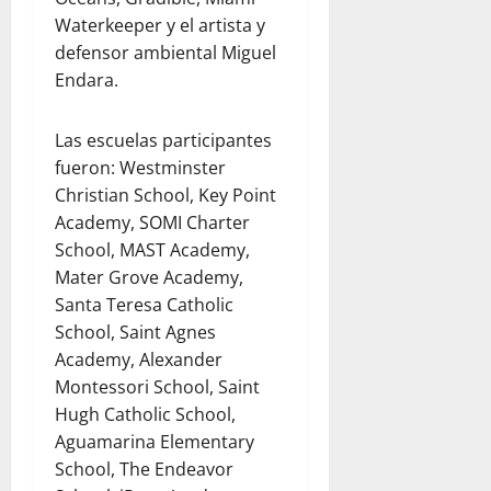
r
e
l
n
Waterkeeper y el artista y
julio
d
V
22,
defensor ambiental Miguel
C
2026
e
Endara.
e
n
n
e
Las escuelas participantes
t
z
fueron: Westminster
r
u
a
e
Christian School, Key Point
l
l
Academy, SOMI Charter
K
a
School, MAST Academy,
i
Mater Grove Academy,
t
julio
Santa Teresa Catholic
c
22,
School, Saint Agnes
h
2026
Academy, Alexander
e
n
Montessori School, Saint
y
Hugh Catholic School,
T
Aguamarina Elementary
e
School, The Endeavor
a