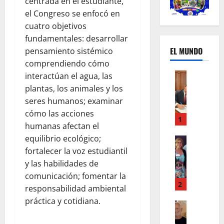
centrada en el estudiante,
el Congreso se enfocó en
cuatro objetivos
fundamentales: desarrollar
EL MUNDO
pensamiento sistémico
comprendiendo cómo
Mundo
interactúan el agua, las
U
plantas, los animales y los
n
seres humanos; examinar
m
cómo las acciones
e
1
humanas afectan el
s
equilibrio ecológico;
d
Mundo
I
fortalecer la voz estudiantil
e
n
c
y las habilidades de
s
a
comunicación; fomentar la
t
m
2
responsabilidad ambiental
a
b
práctica y cotidiana.
g
Autos
i
Mundo
r
o