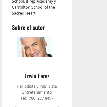
School, iPrep Academy y
m
Carrollton School of the
R
Sacred Heart.
u
b
i
Sobre el autor
c
o
n
julio
23,
2026
Erwin Perez
Periodista y Publicista
Entretenimiento
Tel: (786) 277 8497