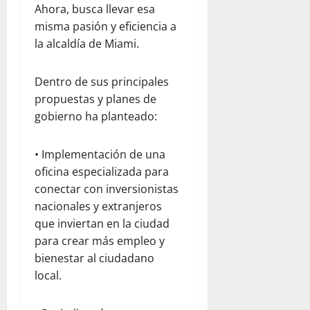
r
l
d
Ahora, busca llevar esa
l
e
e
a
e
p
misma pasión y eficiencia a
n
s
a
l
a
e
la alcaldía de Miami.
d
y
d
r
l
e
u
e
a
d
Dentro de sus principales
l
d
s
p
í
c
a
propuestas y planes de
t
a
a
o
h
i
gobierno ha planteado:
d
a
m
u
n
r
d
e
m
o
e
í
• Implementación de una
d
a
:
s
a
oficina especializada para
i
n
u
y
e
conectar con inversionistas
a
i
n
s
n
n
t
a
nacionales y extranjeros
e
F
t
a
r
que inviertan en la ciudad
g
l
e
r
e
u
o
para crear más empleo y
:
i
f
r
r
bienestar al ciudadano
o
a
l
i
i
local.
b
a
e
d
d
s
V
x
a
a