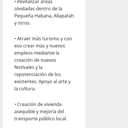
e
e
i
• Revitalizar áreas
d
r
n
ó
p
olvidadas dentro de la
agosto
v
e
n
a
Pequeña Habana, Allapatah
5,
a
z
t
r
2026
y otros.
c
u
r
a
i
e
0
a
j
ó
l
• Atraer más turismo y con
s
ó
n
a
e
eso crear más y nuevos
v
y
j
l
e
empleos mediante la
l
u
t
n
creación de nuevos
a
n
e
e
festivales y la
e
t
r
s
repotenciación de los
m
o
r
existentes. Apoyo al arte y
p
c
e
agosto
a
la cultura.
o
m
5,
t
n
o
2026
í
W
t
• Creación de vivienda
0
a
o
o
asequible y mejoría del
r
e
transporte público local.
l
n
julio
d
V
22,