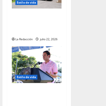
Estilo de vida
La insuficiencia venosa: la
enfermedad cardiovascular
menos diagnosticada, según
el Dr. Francisco Diéguez
La Redacción
julio 22, 2026
Estilo de vida
El Comisionado Ralph
“Rafael” Rosado celebra un
año del Plan Maestro