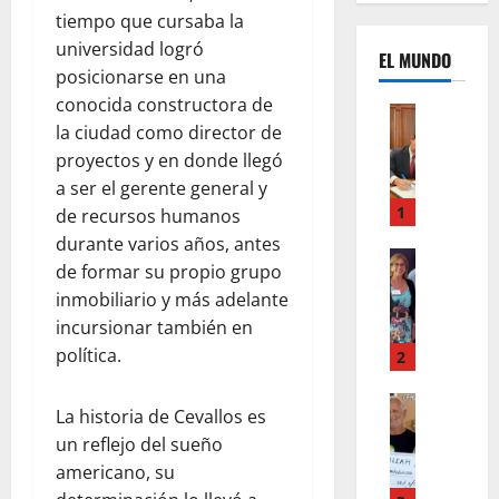
tiempo que cursaba la
universidad logró
EL MUNDO
posicionarse en una
conocida constructora de
Mundo
la ciudad como director de
U
n
proyectos y en donde llegó
m
a ser el gerente general y
e
1
de recursos humanos
s
durante varios años, antes
d
Mundo
de formar su propio grupo
I
e
inmobiliario y más adelante
n
c
incursionar también en
s
a
t
política.
m
2
a
b
g
Autos
i
La historia de Cevallos es
Mundo
r
o
un reflejo del sueño
F
a
s
o
americano, su
m
,
r