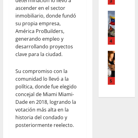
determinación lo llevó a
T
3
n
d
e
u
ascender en el sector
d
Estilo de 
e
e
inmobiliario, donde fundó
e
L
n
v
su propia empresa,
H
a
A
a
América ProBuilders,
i
c
c
s
generando empleo y
a
a
4
c
l
l
desarrollando proyectos
l
o
e
e
i
Entreten
clave para la ciudad.
u
y
L
a
g
n
e
o
h
r
t
s
Su compromiso con la
s
c
a
s
q
comunidad lo llevó a la
s
o
f
5
,
u
política, donde fue elegido
u
l
í
p
e
p
a
a
concejal de Miami Miami-
a
r
e
b
o
Dade en 2018, logrando la
z
e
r
o
s
m
d
votación más alta en la
p
r
c
e
e
historia del condado y
o
a
u
n
f
posteriormente reelecto.
d
e
r
t
i
e
n
a
a
n