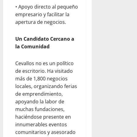
C
2026
e
• Apoyo directo al pequeño
e
n
empresario y facilitar la
n
e
apertura de negocios.
t
z
r
u
a
Un Candidato Cercano a
e
l
l
la Comunidad
K
a
i
Cevallos no es un político
t
julio
de escritorio. Ha visitado
c
22,
más de 1,800 negocios
h
2026
e
locales, organizando ferias
n
de emprendimiento,
y
apoyando la labor de
T
muchas fundaciones,
e
haciéndose presente en
a
innumerables eventos
m
comunitarios y asesorado
R