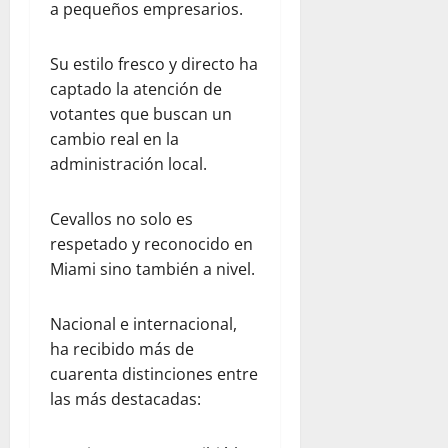
u
a pequeños empresarios.
b
i
Su estilo fresco y directo ha
c
captado la atención de
o
votantes que buscan un
n
cambio real en la
administración local.
julio
23,
2026
Cevallos no solo es
0
respetado y reconocido en
Miami sino también a nivel.
Nacional e internacional,
ha recibido más de
cuarenta distinciones entre
las más destacadas: