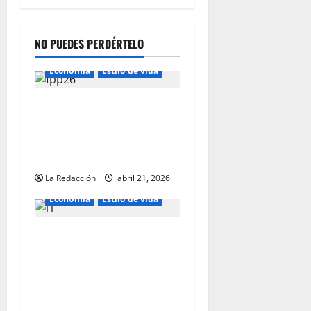
NO PUEDES PERDÉRTELO
Economía
Estilo de vida
Florida Prepaid ofrece un
Incentivo de $50 en abril
paranuevos Planes de
Ahorro Universitario
La Redacción
abril 21, 2026
Economía
Estilo de vida
Luis Pinate impulsa un
nuevo enfoque de liderazgo
ejecutivo que ayuda a
profesionales a diseñar su
estrategia de monetización