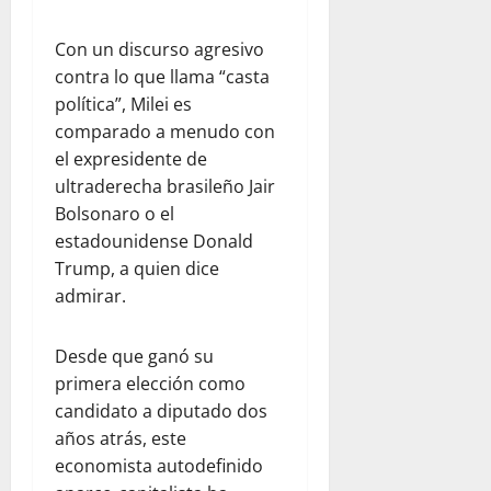
C
2026
e
e
n
Con un discurso agresivo
n
e
contra lo que llama “casta
t
z
política”, Milei es
r
u
comparado a menudo con
a
e
el expresidente de
l
l
ultraderecha brasileño Jair
K
a
i
Bolsonaro o el
t
estadounidense Donald
julio
c
22,
Trump, a quien dice
h
2026
admirar.
e
n
y
Desde que ganó su
T
primera elección como
e
candidato a diputado dos
a
años atrás, este
m
economista autodefinido
R