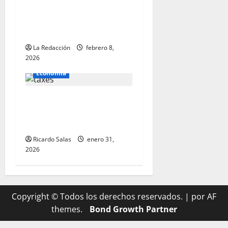
individual y a alcanzar
niveles extraordinarios de
productividad
La Redacción
febrero 8,
2026
Economía
¿Qué significa “No hay
impuestos sobre las horas
extras”?
Ricardo Salas
enero 31,
2026
Copyright © Todos los derechos reservados.
|
por AF
themes.