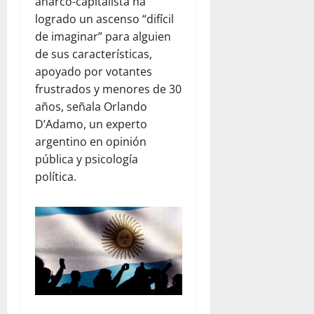
anarco-capitalista ha
u
logrado un ascenso “difícil
b
de imaginar” para alguien
i
c
de sus características,
o
apoyado por votantes
n
frustrados y menores de 30
años, señala Orlando
julio
D’Adamo, un experto
23,
argentino en opinión
2026
pública y psicología
política.