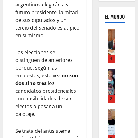
argentinos elegirán a su
futuro presidente, la mitad
EL MUNDO
de sus diputados y un
tercio del Senado es atípico
Mundo
en sí mismo.
U
n
m
Las elecciones se
e
1
distinguen de anteriores
s
porque, según las
d
Mundo
encuestas, esta vez
no son
I
e
dos sino tres
los
n
c
candidatos presidenciales
s
a
t
m
con posibilidades de ser
2
a
b
electos o pasar a un
g
Autos
i
balotaje.
Mundo
r
o
F
a
s
o
Se trata del antisistema
m
,
r