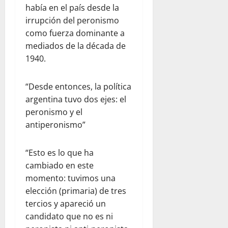
r
l
d
había en el país desde la
l
e
e
a
e
p
n
irrupción del peronismo
s
a
l
a
e
como fuerza dominante a
d
y
d
r
l
mediados de la década de
e
u
e
a
d
1940.
l
d
s
p
í
c
a
t
a
a
o
h
i
d
“Desde entonces, la política
a
m
u
n
r
d
argentina tuvo dos ejes: el
e
m
o
e
í
peronismo y el
d
a
:
s
a
antiperonismo”
i
n
u
y
e
a
i
n
s
n
n
t
a
“Esto es lo que ha
e
F
t
a
r
g
cambiado en este
l
e
r
e
u
o
momento: tuvimos una
:
i
f
r
r
elección (primaria) de tres
o
a
l
i
i
tercios y apareció un
b
a
e
d
d
candidato que no es ni
s
V
x
a
a