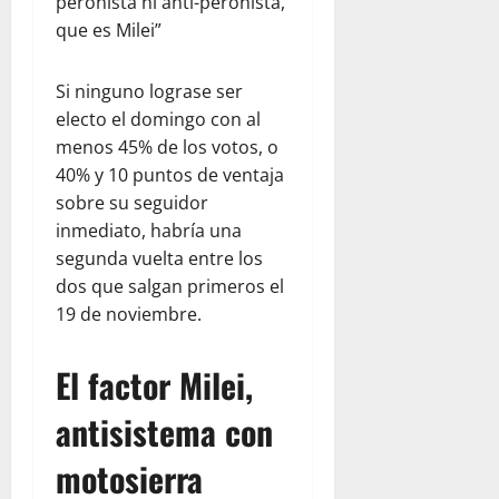
e
peronista ni anti-peronista,
e
i
d
r
n
ó
que es Milei”
p
agosto
v
e
n
a
5,
a
z
t
r
2026
Si ninguno lograse ser
c
u
r
a
electo el domingo con al
i
e
0
a
j
menos 45% de los votos, o
ó
l
s
ó
n
a
40% y 10 puntos de ventaja
e
v
y
j
l
sobre su seguidor
e
l
u
t
n
inmediato, habría una
a
n
e
e
segunda vuelta entre los
e
t
r
s
dos que salgan primeros el
m
o
r
19 de noviembre.
p
c
e
agosto
a
o
m
5,
t
n
o
El factor Milei,
2026
í
W
t
0
a
antisistema con
o
o
r
e
motosierra
l
n
julio
d
V
22,