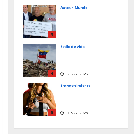
Autos
Mundo
Ford de Hialeah colabora en la
ayuda humanitaria a
Venezuela junto con World
Central Kitchen y Team
3
Rubicon
Estilo de vida
julio 23, 2026
0
La caligrafía oscura del
destino: una reflexión tras el
terremoto en Venezuela
4
julio 22, 2026
Entretenimiento
Los superpoderes del
comediante: observación y la
empatía
5
julio 22, 2026