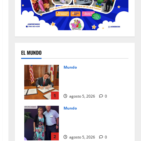
EL MUNDO
Mundo
Un mes de cambios, nuevas
leyes que redefinen el día a
día en Florida
1
agosto 5, 2026
0
Mundo
Instagram Teen Accounts, paz
mental para padres y
seguridad para jóvenes
2
agosto 5, 2026
0