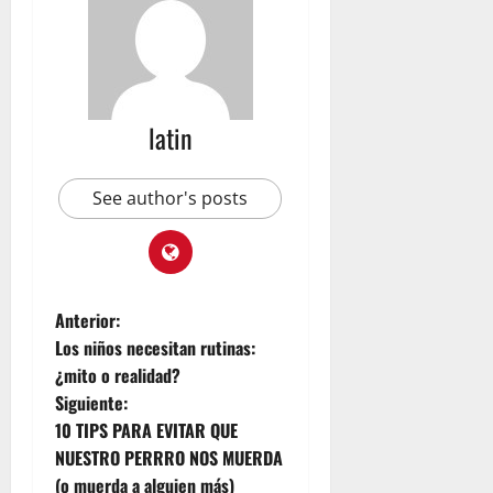
r
e
l
n
julio
d
V
22,
C
2026
e
e
n
n
e
latin
t
z
r
u
a
e
See author's posts
l
l
K
a
i
t
julio
c
22,
Anterior:
h
2026
Los niños necesitan rutinas:
e
¿mito o realidad?
n
Siguiente:
y
10 TIPS PARA EVITAR QUE
T
NUESTRO PERRRO NOS MUERDA
e
a
(o muerda a alguien más)