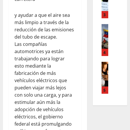
F
a
s
o
m
,
r
T
y ayudar a que el aire sea
3
n
d
e
u
más limpio a través de la
d
Estilo de 
e
e
reducción de las emisiones
e
L
n
v
del tubo de escape.
H
a
A
a
Las compañías
i
c
c
s
automotrices ya están
a
a
4
c
l
l
l
trabajando para lograr
o
e
e
i
Entreten
u
esto mediante la
y
L
a
g
n
e
fabricación de más
o
h
r
t
s
vehículos eléctricos que
s
c
a
s
q
pueden viajar más lejos
s
o
f
5
,
u
con solo una carga, y para
u
l
í
p
e
estimular aún más la
p
a
a
a
r
e
b
o
adopción de vehículos
z
e
r
o
s
eléctricos, el gobierno
m
d
p
r
c
e
e
federal está promulgando
o
a
u
n