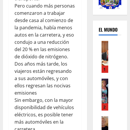
Pero cuando más personas
comenzaron a trabajar
desde casa al comienzo de
la pandemia, había menos
EL MUNDO
autos en la carretera, y eso
condujo a una reducción
Mundo
del 20 % en las emisiones
U
n
de dióxido de nitrógeno.
m
Dos años más tarde, los
e
1
viajeros están regresando
s
a sus automóviles, y con
d
Mundo
ellos regresan las nocivas
I
e
emisiones
n
c
s
Sin embargo, con la mayor
a
t
m
disponibilidad de vehículos
2
a
b
eléctricos, es posible tener
g
Autos
i
más automóviles en la
Mundo
r
o
carretera