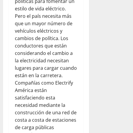
f
políticas para fomentar un
d
e
r
t
i
estilo de vida eléctrico.
e
n
a
a
n
Pero el país necesita más
r
l
d
l
e
que un mayor número de
e
a
e
p
n
s
a
vehículos eléctricos y
l
a
e
d
y
d
cambios de política. Los
r
l
e
u
e
a
conductores que están
d
l
d
s
p
í
considerando el cambio a
c
a
t
a
a
la electricidad necesitan
o
h
i
d
a
lugares para cargar cuando
m
u
n
r
d
están en la carretera.
e
m
o
e
í
d
Compañías como Electrify
a
:
s
a
i
n
u
América están
y
e
a
i
n
s
satisfaciendo esta
n
n
t
a
e
F
necesidad mediante la
t
a
r
g
l
construcción de una red de
e
r
e
u
o
costa a costa de estaciones
:
i
f
r
r
de carga públicas
o
a
l
i
i