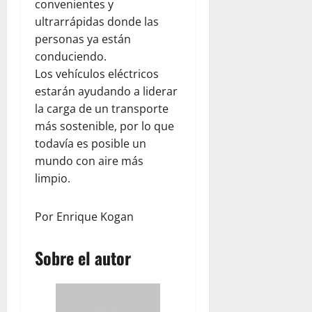
convenientes y
b
a
e
d
d
s
V
x
ultrarrápidas donde las
a
a
e
e
i
personas ya están
d
r
n
ó
p
conduciendo.
agosto
v
e
n
a
5,
Los vehículos eléctricos
a
z
t
r
2026
estarán ayudando a liderar
c
u
r
a
la carga de un transporte
i
e
0
a
j
más sostenible, por lo que
ó
l
s
ó
n
a
todavía es posible un
e
v
y
j
l
mundo con aire más
e
l
u
t
n
limpio.
a
n
e
e
e
t
r
s
Por Enrique Kogan
m
o
r
p
c
e
agosto
a
o
m
Sobre el autor
5,
t
n
o
2026
í
W
t
0
a
o
o