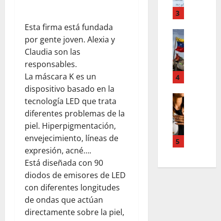
o
m
,
r
T
3
n
d
e
u
Esta firma está fundada
d
Estilo de 
e
e
por gente joven. Alexia y
e
L
n
v
Claudia son las
H
a
A
a
responsables.
i
c
c
s
a
a
La máscara K es un
4
c
l
l
l
dispositivo basado en la
o
e
e
i
Entreten
u
y
tecnología LED que trata
L
a
g
n
e
diferentes problemas de la
o
h
r
t
s
piel. Hiperpigmentación,
s
c
a
s
q
envejecimiento, líneas de
s
o
f
5
,
u
expresión, acné….
u
l
í
p
e
p
a
Está diseñada con 90
a
a
r
e
b
o
diodos de emisores de LED
z
e
r
o
s
m
con diferentes longitudes
d
p
r
c
e
e
de ondas que actúan
o
a
u
n
f
directamente sobre la piel,
d
e
r
t
i