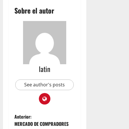
R
Sobre el autor
u
b
i
c
o
n
julio
23,
latin
2026
See author's posts
Anterior:
MERCADO DE COMPRADORES