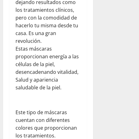
dejando resultados como
e
n
a
a
n
los tratamientos clínicos,
r
l
d
l
e
e
pero con la comodidad de
a
e
p
n
s
a
l
hacerlo tu misma desde tu
a
e
d
y
d
r
casa. Es una gran
l
e
u
e
a
d
revolución.
l
d
s
p
í
Estas máscaras
c
a
t
a
a
proporcionan energía a las
o
h
i
d
a
células de la piel,
m
u
n
r
d
desencadenando vitalidad,
e
m
o
e
í
d
a
:
Salud y apariencia
s
a
i
n
u
saludable de la piel.
y
e
a
i
n
s
n
n
t
a
e
F
t
a
r
g
l
Este tipo de máscaras
e
r
e
u
o
:
cuentan con diferentes
i
f
r
r
o
a
l
colores que proporcionan
i
i
b
a
e
d
los tratamientos.
d