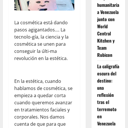
humanitaria
a Venezuela
junto con
La cosmética está dando
World
pasos agigantados…. La
Central
tecnolo-gía, la ciencia y la
Kitchen y
cosmética se unen para
Team
conseguir la últi-ma
Rubicon
revolución en la estética.
La caligrafía
oscura del
destino:
En la estética, cuando
una
hablamos de cosmética, se
reflexión
empieza a quedar corta
tras el
cuando queremos avanzar
terremoto
en tratamientos faciales y
en
corporales. Nos damos
Venezuela
cuenta de que para que