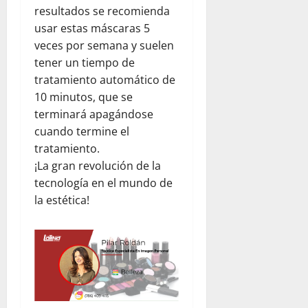
resultados se recomienda
d
V
22,
usar estas máscaras 5
C
2026
e
e
n
veces por semana y suelen
n
e
tener un tiempo de
t
z
tratamiento automático de
r
u
10 minutos, que se
a
e
terminará apagándose
l
l
cuando termine el
K
a
tratamiento.
i
t
¡La gran revolución de la
julio
c
22,
tecnología en el mundo de
h
2026
la estética!
e
n
y
T
e
a
m