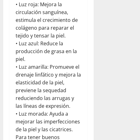
s
V
x
a
a
• Luz roja: Mejora la
e
e
i
d
circulación sanguínea,
r
n
ó
p
agosto
estimula el crecimiento de
v
e
n
a
5,
colágeno para reparar el
a
z
t
r
2026
tejido y tensar la piel.
c
u
r
a
i
e
0
a
• Luz azul: Reduce la
j
ó
l
s
producción de grasa en la
ó
n
a
e
v
piel.
y
j
l
e
• Luz amarilla: Promueve el
l
u
t
n
drenaje linfático y mejora la
a
n
e
e
elasticidad de la piel,
e
t
r
s
previene la sequedad
m
o
r
p
c
reduciendo las arrugas y
e
agosto
a
o
m
las líneas de expresión.
5,
t
n
o
2026
• Luz morada: Ayuda a
í
W
t
mejorar las imperfecciones
0
a
o
o
de la piel y las cicatrices.
r
e
Para tener buenos
l
n
julio