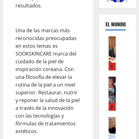
resultados.
EL MUNDO
Una de las marcas más
reconocidas preocupadas
Mundo
U
en estos temas es
n
SOOKSKINCARE marca del
m
cuidado de la piel de
e
1
inspiración coreana. Con
s
una filosofía de elevar la
d
Mundo
rutina de la piel a un nivel
I
e
superior. Restaurar, nutrir
n
c
s
a
y reponer la salud de la piel
t
m
2
a través de la innovación
a
b
con las tecnologías y
g
Autos
i
fórmulas de tratamientos
Mundo
r
o
estéticos.
F
a
s