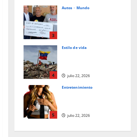
Autos
Mundo
Ford de Hialeah colabora en la
ayuda humanitaria a
Venezuela junto con World
Central Kitchen y Team
3
Rubicon
Estilo de vida
julio 23, 2026
0
La caligrafía oscura del
destino: una reflexión tras el
terremoto en Venezuela
4
julio 22, 2026
Entretenimiento
Los superpoderes del
comediante: observación y la
empatía
5
julio 22, 2026