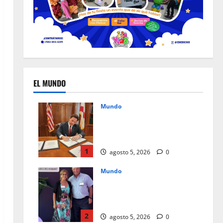
EL MUNDO
Mundo
Un mes de cambios, nuevas
leyes que redefinen el día a
día en Florida
1
agosto 5, 2026
0
Mundo
Instagram Teen Accounts, paz
mental para padres y
seguridad para jóvenes
2
agosto 5, 2026
0