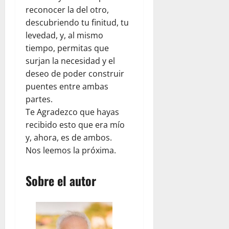
r
l
d
l
e
reconocer la del otro,
e
a
e
p
n
descubriendo tu finitud, tu
s
a
l
a
e
levedad, y, al mismo
d
y
d
r
l
tiempo, permitas que
e
u
e
a
d
surjan la necesidad y el
l
d
s
p
í
c
a
t
deseo de poder construir
a
a
o
h
i
puentes entre ambas
d
a
m
u
n
r
d
partes.
e
m
o
e
í
Te Agradezco que hayas
d
a
:
s
a
recibido esto que era mío
i
n
u
y
e
y, ahora, es de ambos.
a
i
n
s
n
Nos leemos la próxima.
n
t
a
e
F
t
a
r
g
l
e
r
e
u
Sobre el autor
o
:
i
f
r
r
o
a
l
i
i
b
a
e
d
d
s
V
x
a
a