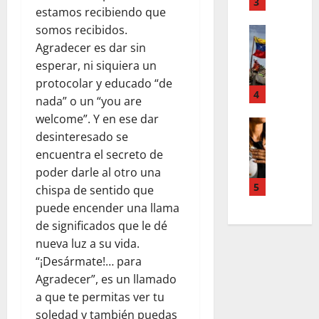
T
3
n
estamos recibiendo que
d
e
u
d
somos recibidos.
Estilo de 
e
e
e
L
Agradecer es dar sin
n
v
H
a
A
a
esperar, ni siquiera un
i
c
c
s
protocolar y educado “de
a
a
4
c
l
nada” o un “you are
l
l
o
e
welcome”. Y en ese dar
e
i
Entreten
u
y
desinteresado se
L
a
g
n
e
o
h
encuentra el secreto de
r
t
s
s
c
a
poder darle al otro una
s
q
s
o
f
5
,
chispa de sentido que
u
u
l
í
p
e
puede encender una llama
p
a
a
a
r
de significados que le dé
e
b
o
z
e
nueva luz a su vida.
r
o
s
m
d
“¡Desármate!… para
p
r
c
e
e
o
Agradecer”, es un llamado
a
u
n
f
d
e
r
a que te permitas ver tu
t
i
e
n
a
a
soledad y también puedas
n