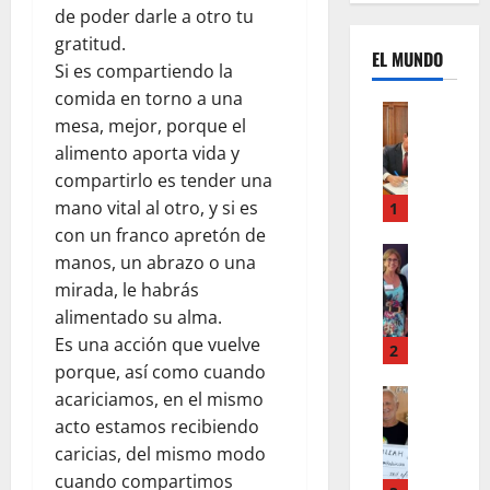
de poder darle a otro tu
gratitud.
EL MUNDO
Si es compartiendo la
comida en torno a una
Mundo
mesa, mejor, porque el
U
alimento aporta vida y
n
compartirlo es tender una
m
e
mano vital al otro, y si es
1
s
con un franco apretón de
d
Mundo
manos, un abrazo o una
I
e
mirada, le habrás
n
c
alimentado su alma.
s
a
Es una acción que vuelve
t
m
2
a
porque, así como cuando
b
g
Autos
i
acariciamos, en el mismo
Mundo
r
o
acto estamos recibiendo
F
a
s
caricias, del mismo modo
o
m
,
cuando compartimos
r