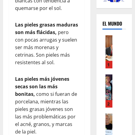
blancas con tendencia a
quemarse por el sol.
EL MUNDO
Las pieles grasas maduras
son más flácidas,
pero
Mundo
con pocas arrugas y suelen
U
ser más morenas y
n
cetrinas. Son pieles más
m
resistentes al sol.
e
1
s
d
Mundo
Las pieles más jóvenes
I
e
secas son las más
n
c
bonitas,
como si fueran de
s
a
porcelana, mientras las
t
m
2
pieles grasas jóvenes son
a
b
g
Autos
las más problemáticas por
i
Mundo
r
o
el acné, granos, y marcas
F
a
s
de la piel.