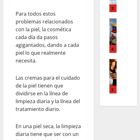
o
m
,
r
T
3
n
d
Para todos estos
e
u
d
Estilo de 
problemas relacionados
e
e
e
L
n
v
con la piel, la cosmética
H
a
A
a
cada día da pasos
i
c
c
s
agigantados, dando a cada
a
a
4
c
l
piel lo que realmente
l
l
o
e
necesita.
e
i
Entreten
u
y
L
a
g
n
e
o
h
r
t
s
Las cremas para el cuidado
s
c
a
s
q
de la piel tienen que
s
o
f
5
,
u
dividirse en la línea de
u
l
í
p
e
limpieza diaria y la línea del
p
a
a
a
r
tratamiento diario.
e
b
o
z
e
r
o
s
m
d
p
r
c
e
e
En una piel seca, la limpieza
o
a
u
n
f
diaria tiene que ser con un
d
e
r
t
i