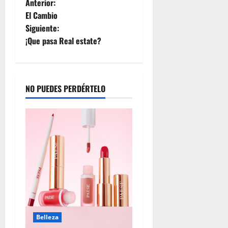
Anterior:
R
El Cambio
u
Siguiente:
b
i
¡Que pasa Real estate?
c
o
n
NO PUEDES PERDÉRTELO
julio
23,
2026
Belleza