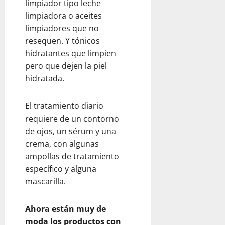
limpiador tipo leche
e
n
a
a
n
limpiadora o aceites
r
l
d
l
e
e
limpiadores que no
a
e
p
n
s
a
l
resequen. Y tónicos
a
e
d
y
d
r
hidratantes que limpien
l
e
u
e
a
d
pero que dejen la piel
l
d
s
p
í
hidratada.
c
a
t
a
a
o
h
i
d
a
m
u
El tratamiento diario
n
r
d
e
m
o
requiere de un contorno
e
í
d
a
:
s
de ojos, un sérum y una
a
i
n
u
y
e
crema, con algunas
a
i
n
s
n
ampollas de tratamiento
n
t
a
e
F
específico y alguna
t
a
r
g
l
mascarilla.
e
r
e
u
o
:
i
f
r
r
o
a
l
i
i
Ahora están muy de
b
a
e
d
d
moda los productos con