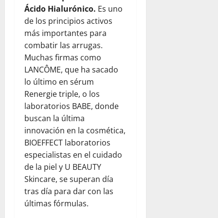
s
V
x
a
a
Ácido Hialurónico.
Es uno
e
e
i
d
de los principios activos
r
n
ó
p
agosto
más importantes para
v
e
n
a
5,
a
z
combatir las arrugas.
t
r
2026
c
u
r
Muchas firmas como
a
i
e
0
a
j
LANCÔME, que ha sacado
ó
l
s
ó
lo último en sérum
n
a
e
v
Renergie triple, o los
y
j
l
e
laboratorios BABE, donde
l
u
t
n
buscan la última
a
n
e
e
e
innovación en la cosmética,
t
r
s
m
o
r
BIOEFFECT laboratorios
p
c
e
especialistas en el cuidado
agosto
a
o
m
5,
de la piel y U BEAUTY
t
n
o
2026
Skincare, se superan día
í
W
t
tras día para dar con las
0
a
o
o
últimas fórmulas.
r
e
l
n
julio