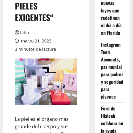
nuevas
PIELES
leyes que
EXIGENTES“
redefinen
el día a día
en Florida
latin
marzo 21, 2022
Instagram
3 minutos de lectura
Teen
Accounts,
paz mental
para padres
y seguridad
para
jóvenes
Ford de
Hialeah
La piel es el órgano más
colabora en
grande del cuerpo y sus
la ayuda