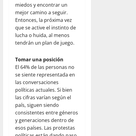
e
e
i
d
miedos y encontrar un
r
n
ó
p
agosto
mejor camino a seguir.
v
e
n
a
5,
Entonces, la próxima vez
a
z
t
r
2026
c
que se active el instinto de
u
r
a
i
e
0
a
lucha o huida, al menos
j
ó
l
s
ó
tendrán un plan de juego.
n
a
e
v
y
j
l
e
Tomar una posición
l
u
t
n
El 64% de las personas no
a
n
e
e
e
t
se siente representada en
r
s
m
o
r
las conversaciones
p
c
e
políticas actuales. Si bien
agosto
a
o
m
5,
las cifras varían según el
t
n
o
2026
país, siguen siendo
í
W
t
consistentes entre géneros
0
a
o
o
y generaciones dentro de
r
e
esos países. Las protestas
l
n
julio
d
V
22,
políticas están dando paso