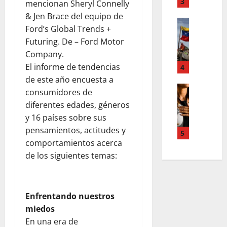
T
3
n
mencionan Sheryl Connelly
d
e
u
& Jen Brace del equipo de
d
Estilo de 
e
e
Ford’s Global Trends +
e
L
n
v
Futuring. De – Ford Motor
H
a
A
a
Company.
i
c
c
s
a
a
El informe de tendencias
4
c
l
l
l
o
de este año encuesta a
e
e
i
Entreten
u
y
consumidores de
L
a
g
n
e
diferentes edades, géneros
o
h
r
t
s
y 16 países sobre sus
s
c
a
s
q
pensamientos, actitudes y
s
o
f
5
,
u
comportamientos acerca
u
l
í
p
e
p
a
a
de los siguientes temas:
a
r
e
b
o
z
e
r
o
s
m
d
p
r
c
e
e
Enfrentando nuestros
o
a
u
n
f
miedos
d
e
r
t
i
e
En una era de
n
a
a
n