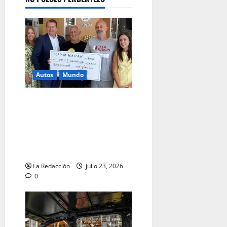
Autos
Mundo
Ford de Hialeah colabora en
la ayuda humanitaria a
Venezuela junto con World
Central Kitchen y Team
Rubicon
La Redacción
julio 23, 2026
0