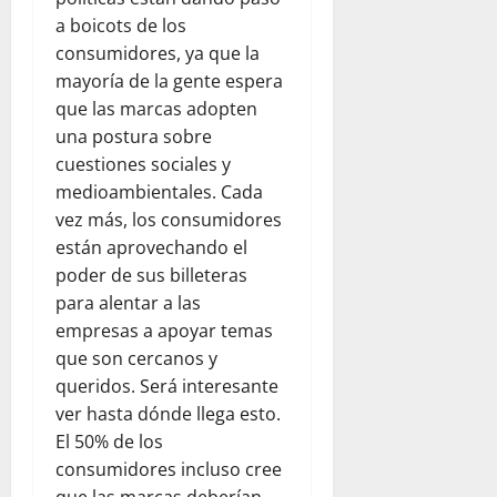
C
2026
e
a boicots de los
e
n
consumidores, ya que la
n
e
mayoría de la gente espera
t
z
que las marcas adopten
r
u
una postura sobre
a
e
cuestiones sociales y
l
l
K
a
medioambientales. Cada
i
vez más, los consumidores
t
julio
están aprovechando el
c
22,
poder de sus billeteras
h
2026
para alentar a las
e
empresas a apoyar temas
n
que son cercanos y
y
T
queridos. Será interesante
e
ver hasta dónde llega esto.
a
El 50% de los
m
consumidores incluso cree
R
que las marcas deberían