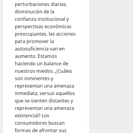
r
l
d
perturbaciones diarias,
l
e
e
a
e
p
disminución de la
n
s
a
l
a
e
confianza institucional y
d
y
d
r
l
perspectivas económicas
e
u
e
a
d
preocupantes, las acciones
l
d
s
p
í
para promover la
c
a
t
a
a
autosuficiencia van en
o
h
i
d
a
m
u
n
aumento. Estamos
r
d
e
m
o
haciendo un balance de
e
í
d
a
:
s
a
nuestros miedos. ¿Cuáles
i
n
u
y
e
son inminentes y
a
i
n
s
n
representan una amenaza
n
t
a
e
F
inmediata, versus aquellos
t
a
r
g
l
que se sienten distantes y
e
r
e
u
o
:
i
representan una amenaza
f
r
r
o
a
l
existencial? Los
i
i
b
a
e
d
consumidores buscan
d
s
V
x
a
a
formas de afrontar sus