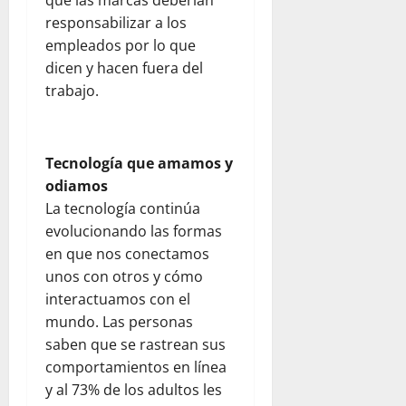
u
responsabilizar a los
b
empleados por lo que
i
dicen y hacen fuera del
c
o
trabajo.
n
julio
Tecnología que amamos y
23,
odiamos
2026
La tecnología continúa
0
evolucionando las formas
en que nos conectamos
unos con otros y cómo
interactuamos con el
mundo. Las personas
saben que se rastrean sus
comportamientos en línea
y al 73% de los adultos les