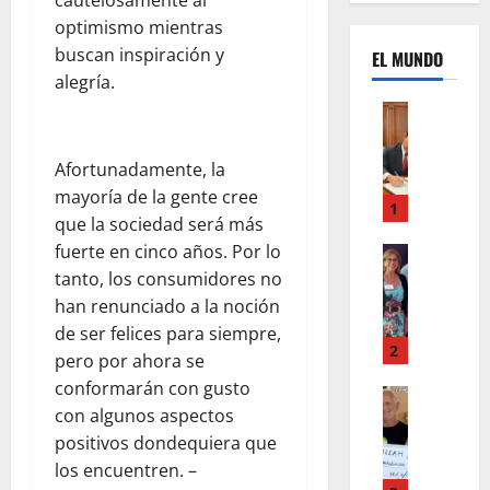
optimismo mientras
buscan inspiración y
EL MUNDO
alegría.
Mundo
U
n
Afortunadamente, la
m
mayoría de la gente cree
e
1
que la sociedad será más
s
fuerte en cinco años. Por lo
d
Mundo
I
e
tanto, los consumidores no
n
c
han renunciado a la noción
s
a
de ser felices para siempre,
t
m
2
pero por ahora se
a
b
conformarán con gusto
g
Autos
i
con algunos aspectos
Mundo
r
o
F
positivos dondequiera que
a
s
o
m
los encuentren. –
,
r