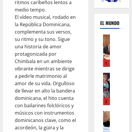
ritmos caribeños lentos a
medio tempo.
El vídeo musical, rodado en
EL MUNDO
la República Dominicana,
complementa sus versos,
Mundo
su ritmo y su tono. Sigue
U
una historia de amor
n
protagonizada por
m
Chimbala en un ambiente
e
1
vibrante mientras se dirige
s
d
Mundo
a pedirle matrimonio al
I
e
amor de su vida. Orgulloso
n
c
de llevar en alto la bandera
s
a
dominicana, el hito cuenta
t
m
2
con bailarines folclóricos y
a
b
músicos con instrumentos
g
Autos
i
Mundo
r
dominicanos clave, como el
o
F
a
s
acordeón, la güira y la