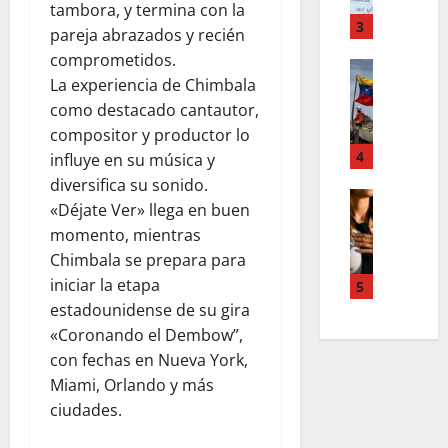
o
m
,
tambora, y termina con la
r
T
3
n
pareja abrazados y recién
d
e
u
comprometidos.
d
Estilo de 
e
e
La experiencia de Chimbala
e
L
n
v
H
a
como destacado cantautor,
A
a
i
c
compositor y productor lo
c
s
a
a
4
c
l
influye en su música y
l
l
o
e
diversifica su sonido.
e
i
Entreten
u
y
«Déjate Ver» llega en buen
L
a
g
n
e
momento, mientras
o
h
r
t
s
Chimbala se prepara para
s
c
a
s
q
s
o
iniciar la etapa
f
5
,
u
u
l
í
estadounidense de su gira
p
e
p
a
a
a
«Coronando el Dembow”,
r
e
b
o
z
e
con fechas en Nueva York,
r
o
s
m
d
Miami, Orlando y más
p
r
c
e
e
ciudades.
o
a
u
n
f
d
e
r
t
i