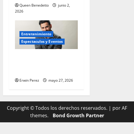
R
Queen Benedetto
junio 2,
u
2026
b
i
c
Entretenimiento
o
Espectaculos y Eventos
n
El cantautor colombiano
julio
23,
Alicastro presenta su nuevo
2026
tema, “Mi lugar”
Erwin Perez
mayo 27, 2026
Copyright © Todos los derechos reservados.
|
por AF
themes.