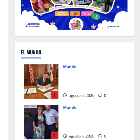
EL MUNDO
Mundo
Un mes de cambios, nuevas
leyes que redefinen el día a
día en Florida
1
agosto 5, 2026
0
Mundo
Instagram Teen Accounts, paz
mental para padres y
seguridad para jóvenes
2
agosto 5, 2026
0