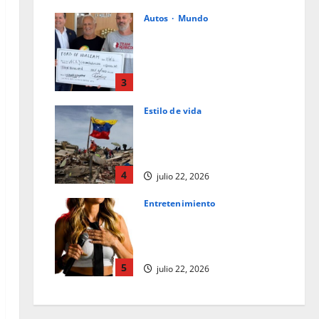
Autos
Mundo
Ford de Hialeah colabora en la
ayuda humanitaria a
Venezuela junto con World
Central Kitchen y Team
3
Rubicon
Estilo de vida
julio 23, 2026
La caligrafía oscura del
destino: una reflexión tras el
terremoto en Venezuela
4
julio 22, 2026
Entretenimiento
Los superpoderes del
comediante: observación y la
empatía
5
julio 22, 2026